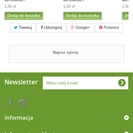
1,50 zł
1,50 zł
1,50 z
Dodaj do koszyka
Dodaj do koszyka
Dod
Tweetuj
Udostępnij
Google+
Pinterest
Napisz opinię
Newsletter
Informacja