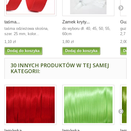
taśma...
Zamek kryty...
Guzik
taśma odzieżowa skośna,
do wyboru dł. 40, 45, 50, 55,
guzik 
szer. 25 mm, kolor...
60cm
2,7 cm
1,10 zł
1,80 zł
2,00 z
Dodaj do koszyka
Dodaj do koszyka
Dod
30 INNYCH PRODUKTÓW W TEJ SAMEJ
KATEGORII:
lamówka...
lamówka...
lamów