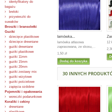
identyfikatory do
bagażu
breloki
przywieszki do
suwaków
Broszki i bransoletki
Guziki
lamówka...
Za
dziecięce plastikowe
dziecięce drewniane
lamówka atłasowa
12 
zaprasowana, ze skosu,...
guziki drewniane
2,3
guziki plastikowe
1,50 zł
D
guziki 11mm
Dodaj do koszyka
guziki 15mm
guziki 20mm
guziki zestawy mix
30 INNYCH PRODUKTÓ
guziki wizytowe
guziki pościelowe
zapięcia ozdobne
Pojemniki i opakowania
woreczki podarunkowe
Koraliki i cekiny
drewniane
plastikowe