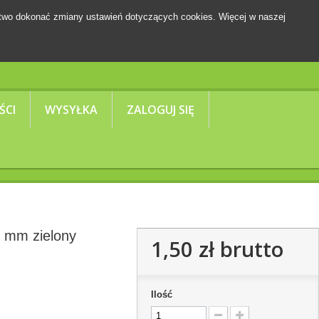
two dokonać zmiany ustawień dotyczących cookies. Więcej w naszej
Koszyk
(pusty)
ŚCI
WYSYŁKA
ZALOGUJ SIĘ
 mm zielony
1,50 zł
brutto
Ilość