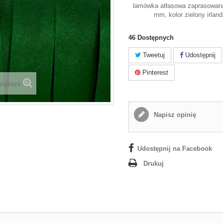
lamówka atłasowa zaprasowana
mm, kolor zielony irlan
46
Dostępnych
Tweetuj
Udostępnij
Pinterest
większe
Napisz opinię
Udostępnij na Facebook
Drukuj