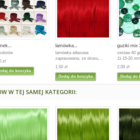
mek...
lamówka...
guziki mix 3
kolorów
lamówka atłasowa
zestaw 40 g
zaprasowana, ze skosu,...
11-15-20 mm,
0 zł
1,50 zł
2,00 zł
odaj do koszyka
Dodaj do koszyka
Dodaj do 
W W TEJ SAMEJ KATEGORII: