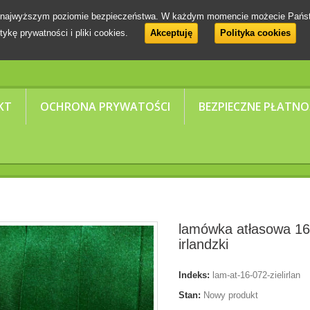
 na najwyższym poziomie bezpieczeństwa. W każdym momencie możecie Pańs
tykę prywatności i pliki cookies.
Akceptuję
Polityka cookies
KT
OCHRONA PRYWATOŚCI
BEZPIECZNE PŁATNO
lamówka atłasowa 16
irlandzki
Indeks:
lam-at-16-072-zielirlan
Stan:
Nowy produkt