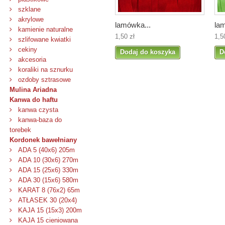
szklane
akrylowe
lamówka...
la
kamienie naturalne
1,50 zł
1,5
szlifowane kwiatki
cekiny
Dodaj do koszyka
D
akcesoria
koraliki na sznurku
ozdoby sztrasowe
Mulina Ariadna
Kanwa do haftu
kanwa czysta
kanwa-baza do
torebek
Kordonek bawełniany
ADA 5 (40x6) 205m
ADA 10 (30x6) 270m
ADA 15 (25x6) 330m
ADA 30 (15x6) 580m
KARAT 8 (76x2) 65m
ATŁASEK 30 (20x4)
KAJA 15 (15x3) 200m
KAJA 15 cieniowana