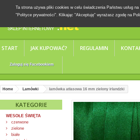
Ta strona używa pliki cookies w celu świadczenia Państwu usług
"Polityce prywatności". Klikając "Akceptuję" wyrażasz zgodę na Poli
START
JAK KUPOWAĆ?
REGULAMIN
KONTA
Zaloguj się Facebookiem
Home
Lamówki
lamówka atłasowa 16 mm zielony irlandzki
KATEGORIE
WESOŁE ŚWIĘTA
czerwone
zielone
białe