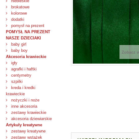
niebieskie
brokatowe
kolorowe
dodatki
pomysł na prezent
POMYSŁ NA PREZENT
NASZE DZIECIAKI
baby girl
baby boy
Zobacz 
Akcesoria krawieckie
igły
agrafki i haftki
centymetry
szpilki
kreda i kredki
krawieckie
nożyczki i noże
inne akcesoria
zestawy krawieckie
akcesoria dziewiarskie
Artykuły kreatywne
zestawy kreatywne
zestawy wstążek