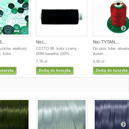
...
Nici...
Nici TYTAN...
uzików, wielkość
COTTO 80 kolor czarny -
Do skór, futer, obuwia,
 kolor...
0099 bawełna 100% ,...
tkanin...
7,70 zł
6,90 zł
koszyka
Dodaj do koszyka
Dodaj do koszyka