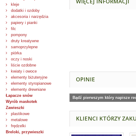
WIĘCEJ INFORMACJI
kleje
dodatki i ozdoby
akcesoria i narzędzia
papiery i pianki
filc
pompony
druty kreatywne
samoprzylepne
piórka
oczy i noski
liście ozdobne
kwiaty i owoce
elementy biżuteryjne
OPINIE
elementy styropianowe
elementy drewniane
Łapacze snów
Bądź pierwszym który napisze re
Wyrób maskotek
Zawieszki
plastikowe
KLIENCI KTÓRZY ZAKU
metalowe
frędzelki
Breloki, przywieszki