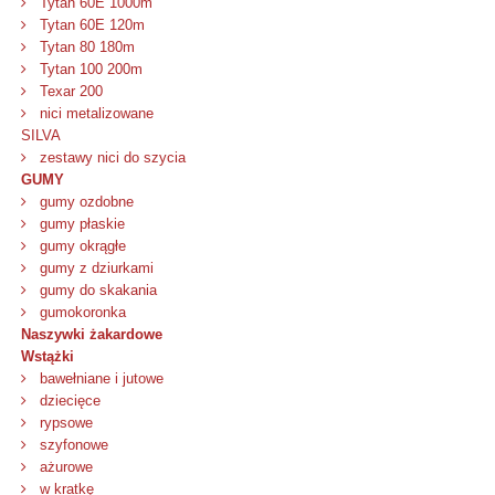
Tytan 60E 1000m
Tytan 60E 120m
Tytan 80 180m
Tytan 100 200m
Texar 200
nici metalizowane
SILVA
zestawy nici do szycia
GUMY
gumy ozdobne
gumy płaskie
gumy okrągłe
gumy z dziurkami
gumy do skakania
gumokoronka
Naszywki żakardowe
Wstążki
bawełniane i jutowe
dziecięce
rypsowe
szyfonowe
ażurowe
w kratkę