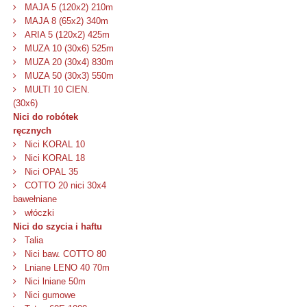
MAJA 5 (120x2) 210m
MAJA 8 (65x2) 340m
ARIA 5 (120x2) 425m
MUZA 10 (30x6) 525m
MUZA 20 (30x4) 830m
MUZA 50 (30x3) 550m
MULTI 10 CIEN.
(30x6)
Nici do robótek
ręcznych
Nici KORAL 10
Nici KORAL 18
Nici OPAL 35
COTTO 20 nici 30x4
bawełniane
włóczki
Nici do szycia i haftu
Talia
Nici baw. COTTO 80
Lniane LENO 40 70m
Nici lniane 50m
Nici gumowe