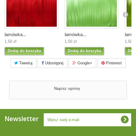
lamówka...
lamówka...
lamów
1,50 zł
1,50 zł
1,50 z
Dodaj do koszyka
Dodaj do koszyka
Dod
Tweetuj
Udostępnij
Google+
Pinterest
Napisz opinię
Newsletter