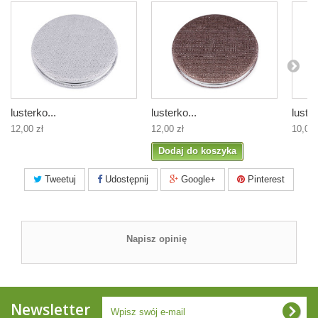
lusterko...
lusterko...
luster
12,00 zł
12,00 zł
10,00 
Dodaj do koszyka
Tweetuj
Udostępnij
Google+
Pinterest
Napisz opinię
Newsletter