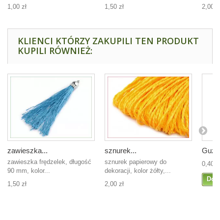
1,00 zł
1,50 zł
2,00 z
KLIENCI KTÓRZY ZAKUPILI TEN PRODUKT
KUPILI RÓWNIEŻ:
zawieszka...
sznurek...
Guzic
zawieszka frędzelek, długość
sznurek papierowy do
0,40 z
90 mm, kolor...
dekoracji, kolor żółty,...
Dod
1,50 zł
2,00 zł