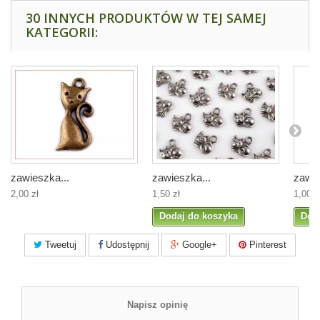
30 INNYCH PRODUKTÓW W TEJ SAMEJ
KATEGORII:
zawieszka...
zawieszka...
zawie
2,00 zł
1,50 zł
1,00 z
Dodaj do koszyka
Dod
Tweetuj
Udostępnij
Google+
Pinterest
Napisz opinię