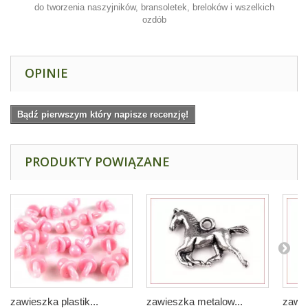
do tworzenia naszyjników, bransoletek, breloków i wszelkich
ozdób
OPINIE
Bądź pierwszym który napisze recenzję!
PRODUKTY POWIĄZANE
zawieszka plastik...
zawieszka metalow...
zawie