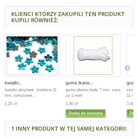
KLIENCI KTÓRZY ZAKUPILI TEN PRODUKT
KUPILI RÓWNIEŻ:
kwiatki...
guma tkana...
guzik
kwiatki akrylowe, średnica 11
guma płaska biała 7 mm. cena
zesta
mm, turkusowe,...
za 1 metr
11 mm
1,20 zł
1,40 zł
3,00 z
Dodaj do koszyka
Dod
1 INNY PRODUKT W TEJ SAMEJ KATEGORII: