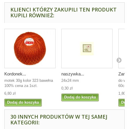
KLIENCI KTÓRZY ZAKUPILI TEN PRODUKT
KUPILI RÓWNIEŻ:
Kordonek...
naszywka...
Zamek
motek 30g kolor 323 bawełna
24x24 mm
do wyb
100% cena za 1szt.
60cm
0,30 zł
6,80 zł
1,80 z
Dodaj do koszyka
Dodaj do koszyka
Dod
30 INNYCH PRODUKTÓW W TEJ SAMEJ
KATEGORII: