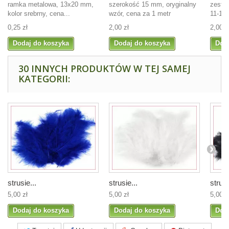
ramka metalowa, 13x20 mm,
szerokość 15 mm, oryginalny
zesta
kolor srebrny, cena...
wzór, cena za 1 metr
11-15-
0,25 zł
2,00 zł
2,00 z
Dodaj do koszyka
Dodaj do koszyka
Dod
30 INNYCH PRODUKTÓW W TEJ SAMEJ
KATEGORII:
strusie...
strusie...
strusi
5,00 zł
5,00 zł
5,00 z
Dodaj do koszyka
Dodaj do koszyka
Dod