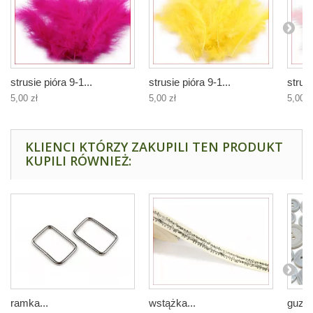
strusie pióra 9-1...
strusie pióra 9-1...
strusi
5,00 zł
5,00 zł
5,00 z
KLIENCI KTÓRZY ZAKUPILI TEN PRODUKT
KUPILI RÓWNIEŻ:
ramka...
wstążka...
guziki