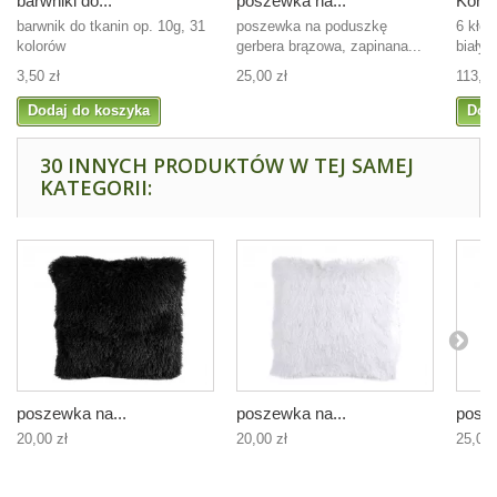
barwniki do...
poszewka na...
Kordo
barwnik do tkanin op. 10g, 31
poszewka na poduszkę
6 kłęb
kolorów
gerbera brązowa, zapinana...
biały 
3,50 zł
25,00 zł
113,00
Dodaj do koszyka
Dod
30 INNYCH PRODUKTÓW W TEJ SAMEJ
KATEGORII:
poszewka na...
poszewka na...
posze
20,00 zł
20,00 zł
25,00 