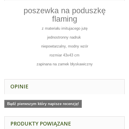
poszewka na poduszkę
flaming
z materiału imitujacego jutę
jednostronny nadruk
niepowtarzalny, modny wzór
rozmiar 43x43 cm
zapinana na zamek błyskawiczny
OPINIE
Bądź pierwszym który napisze recenzję!
PRODUKTY POWIĄZANE