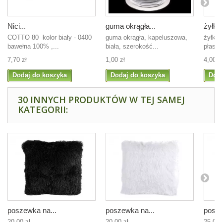
Nici...
guma okrągła...
żyłka.
COTTO 80 kolor biały - 0400
guma okrągła, kapeluszowa,
żyłka 
bawełna 100% ,...
biała, szerokość...
płaska
7,70 zł
1,00 zł
4,00 z
Dodaj do koszyka
Dodaj do koszyka
Dod
30 INNYCH PRODUKTÓW W TEJ SAMEJ
KATEGORII:
poszewka na...
poszewka na...
posze
20,00 zł
20,00 zł
25,00 