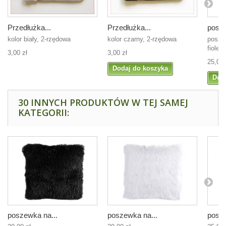
Przedłużka...
Przedłużka...
posze
kolor biały, 2-rzędowa
kolor czarny, 2-rzędowa
posze
fiolet
3,00 zł
3,00 zł
25,00 
Dodaj do koszyka
Dod
30 INNYCH PRODUKTÓW W TEJ SAMEJ
KATEGORII:
poszewka na...
poszewka na...
posze