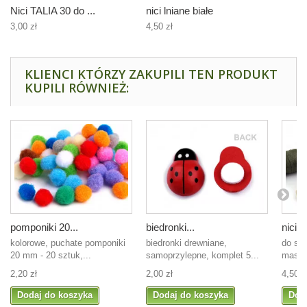
Nici TALIA 30 do ...
nici lniane białe
3,00 zł
4,50 zł
KLIENCI KTÓRZY ZAKUPILI TEN PRODUKT
KUPILI RÓWNIEŻ:
pomponiki 20...
biedronki...
nici l
kolorowe, puchate pomponiki
biedronki drewniane,
do szy
20 mm - 20 sztuk,...
samoprzylepne, komplet 5...
maszy
2,20 zł
2,00 zł
4,50 z
Dodaj do koszyka
Dodaj do koszyka
Dod