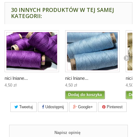
30 INNYCH PRODUKTÓW W TEJ SAMEJ
KATEGORII:
nici lniane...
nici lniane...
nici l
4,50 zł
4,50 zł
4,50 z
Dodaj do koszyka
Dod
Tweetuj
Udostępnij
Google+
Pinterest
Napisz opinię