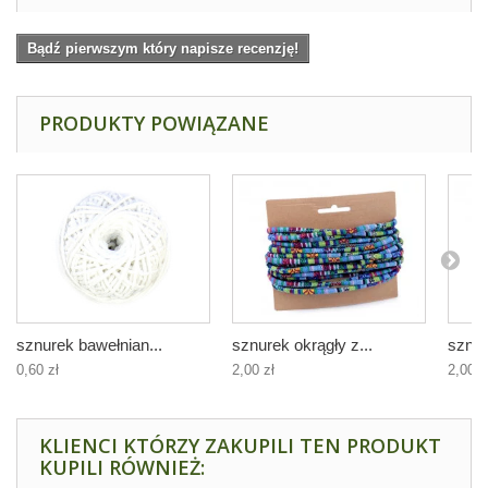
Bądź pierwszym który napisze recenzję!
PRODUKTY POWIĄZANE
sznurek bawełnian...
sznurek okrągły z...
sznur
0,60 zł
2,00 zł
2,00 z
KLIENCI KTÓRZY ZAKUPILI TEN PRODUKT
KUPILI RÓWNIEŻ: