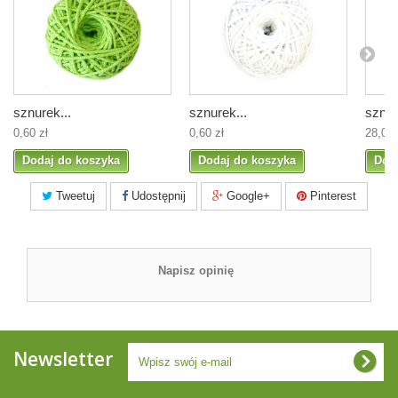
sznurek...
sznurek...
sznur
0,60 zł
0,60 zł
28,00 
Dodaj do koszyka
Dodaj do koszyka
Dod
Tweetuj
Udostępnij
Google+
Pinterest
Napisz opinię
Newsletter