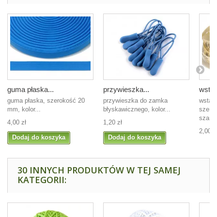
guma płaska...
przywieszka...
wstąż
guma płaska, szerokość 20
przywieszka do zamka
wstąz
mm, kolor...
błyskawicznego, kolor...
szero
szare.
4,00 zł
1,20 zł
2,00 z
Dodaj do koszyka
Dodaj do koszyka
30 INNYCH PRODUKTÓW W TEJ SAMEJ
KATEGORII: