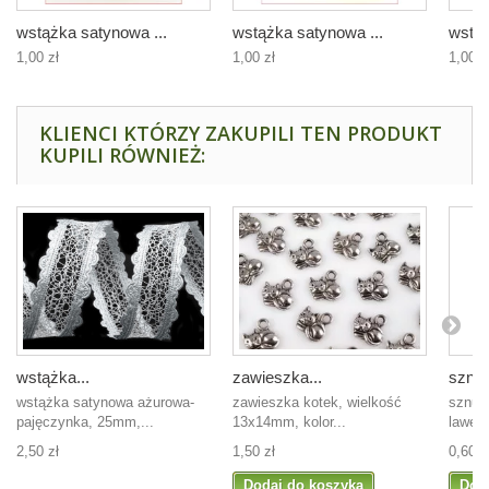
wstążka satynowa ...
wstążka satynowa ...
wstąż
1,00 zł
1,00 zł
1,00 z
KLIENCI KTÓRZY ZAKUPILI TEN PRODUKT
KUPILI RÓWNIEŻ:
wstążka...
zawieszka...
sznur
wstążka satynowa ażurowa-
zawieszka kotek, wielkość
sznur
pajęczynka, 25mm,...
13x14mm, kolor...
lawen
2,50 zł
1,50 zł
0,60 z
Dodaj do koszyka
Dod