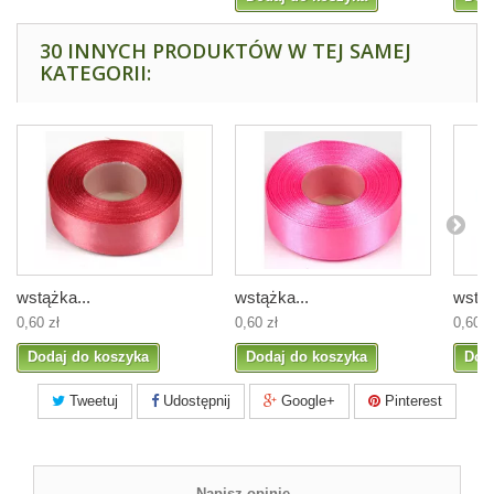
30 INNYCH PRODUKTÓW W TEJ SAMEJ
KATEGORII:
wstążka...
wstążka...
wstąż
0,60 zł
0,60 zł
0,60 z
Dodaj do koszyka
Dodaj do koszyka
Dod
Tweetuj
Udostępnij
Google+
Pinterest
Napisz opinię