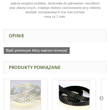
piękna wstążka ozdobna, doskonała do pakowania i wszelkich
prac plastycznych, znajduje również zastosowanie przy robieniu
bombek styropianowych tzw. karczochów
cena za 1 metr
OPINIE
Bądź pierwszym który napisze recenzję!
PRODUKTY POWIĄZANE