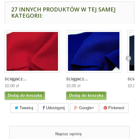
27 INNYCH PRODUKTÓW W TEJ SAMEJ
KATEGORII:
ściągacz...
ściągacz...
ściąg
10,00 zł
10,00 zł
10,00 
Dodaj do koszyka
Dodaj do koszyka
Tweetuj
Udostępnij
Google+
Pinterest
Napisz opinię