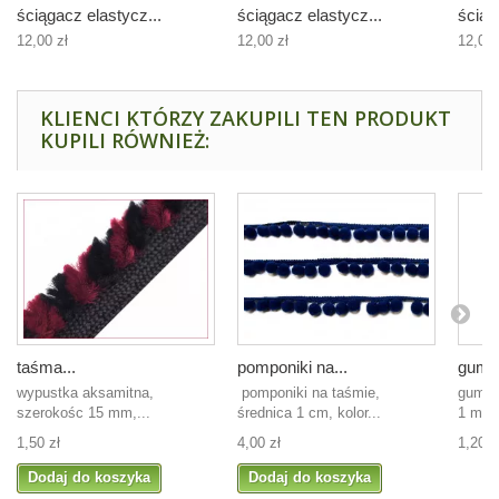
ściągacz elastycz...
ściągacz elastycz...
ściąg
12,00 zł
12,00 zł
12,00 
KLIENCI KTÓRZY ZAKUPILI TEN PRODUKT
KUPILI RÓWNIEŻ:
taśma...
pomponiki na...
guma 
wypustka aksamitna,
pomponiki na taśmie,
guma 
szerokośc 15 mm,...
średnica 1 cm, kolor...
1 metr
1,50 zł
4,00 zł
1,20 z
Dodaj do koszyka
Dodaj do koszyka