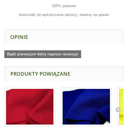
100% poliester
doskonały do wykończenia odzieży, świetny na opaski
OPINIE
Bądź pierwszym który napisze recenzję!
PRODUKTY POWIĄZANE