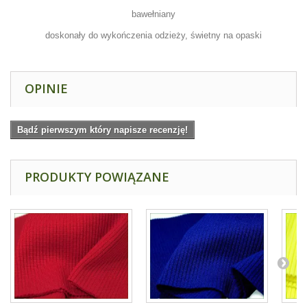
bawełniany
doskonały do wykończenia odzieży, świetny na opaski
OPINIE
Bądź pierwszym który napisze recenzję!
PRODUKTY POWIĄZANE