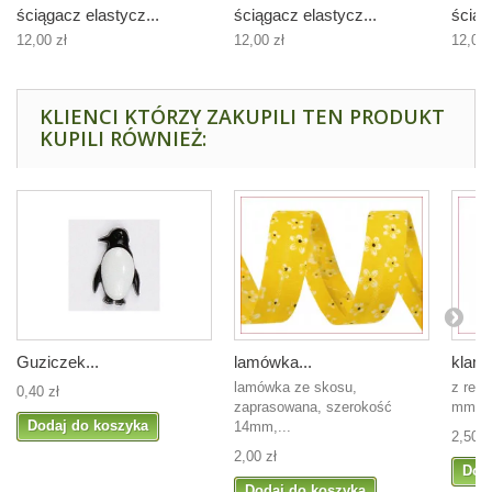
ściągacz elastycz...
ściągacz elastycz...
ściąg
12,00 zł
12,00 zł
12,00 
KLIENCI KTÓRZY ZAKUPILI TEN PRODUKT
KUPILI RÓWNIEŻ:
Guziczek...
lamówka...
klamr
lamówka ze skosu,
z regu
0,40 zł
zaprasowana, szerokość
mm
Dodaj do koszyka
14mm,...
2,50 z
2,00 zł
Dod
Dodaj do koszyka