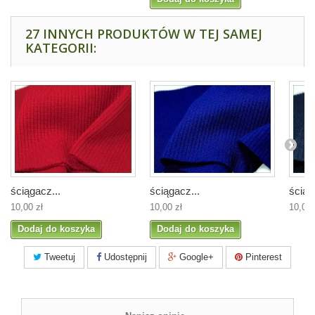
27 INNYCH PRODUKTÓW W TEJ SAMEJ
KATEGORII:
ściągacz...
ściągacz...
ściąg
10,00 zł
10,00 zł
10,00 
Dodaj do koszyka
Dodaj do koszyka
Tweetuj
Udostępnij
Google+
Pinterest