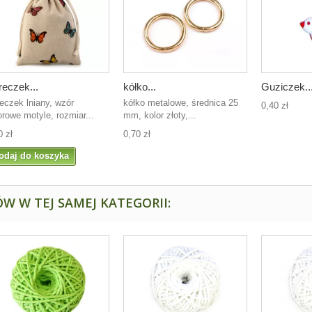
eczek...
kółko...
Guziczek..
eczek lniany, wzór
kółko metalowe, średnica 25
0,40 zł
orowe motyle, rozmiar...
mm, kolor złoty,...
0 zł
0,70 zł
odaj do koszyka
W W TEJ SAMEJ KATEGORII: