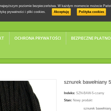
 na najwyższym poziomie bezpieczeństwa. W każdym momencie możecie Pańs
tykę prywatności i pliki cookies.
Akceptuję
Polityka cookies
KT
OCHRONA PRYWATOŚCI
BEZPIECZNE PŁATNO
sznurek bawełniany
Indeks:
SZN-BAW-5-czarny
Stan:
Nowy produkt
sznurek bawełnian