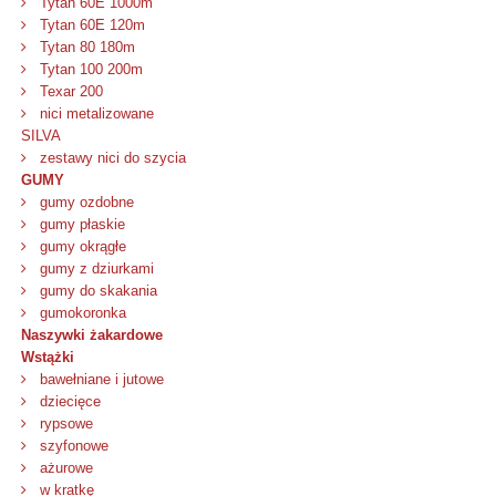
Tytan 60E 1000m
Tytan 60E 120m
Tytan 80 180m
Tytan 100 200m
Texar 200
nici metalizowane
SILVA
zestawy nici do szycia
GUMY
gumy ozdobne
gumy płaskie
gumy okrągłe
gumy z dziurkami
gumy do skakania
gumokoronka
Naszywki żakardowe
Wstążki
bawełniane i jutowe
dziecięce
rypsowe
szyfonowe
ażurowe
w kratkę