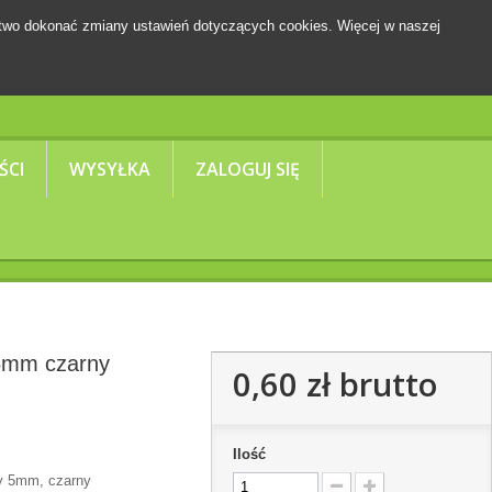
two dokonać zmiany ustawień dotyczących cookies. Więcej w naszej
Koszyk
(pusty)
ŚCI
WYSYŁKA
ZALOGUJ SIĘ
 5mm czarny
0,60 zł
brutto
Ilość
y 5mm, czarny