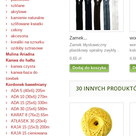
szklane
akrylowe
kamienie naturalne
szlifowane kwiatki
cekiny
akcesoria
Zamek...
wor
koraliki na sznurku
Zamek błyskawiczny
wor
ozdoby sztrasowe
plastikowy spiralny zwykły...
kol
Mulina Ariadna
0,65 zł
4,6
Kanwa do haftu
kanwa czysta
Dodaj do koszyka
D
kanwa-baza do
torebek
Kordonek bawełniany
30 INNYCH PRODUKTÓ
ADA 5 (40x6) 205m
ADA 10 (30x6) 270m
ADA 15 (25x6) 330m
ADA 30 (15x6) 580m
KARAT 8 (76x2) 65m
ATŁASEK 30 (20x4)
KAJA 15 (15x3) 200m
KAJA 15 cieniowana