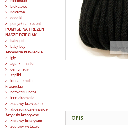
niebieskie
brokatowe
kolorowe
dodatki
pomysł na prezent
POMYSŁ NA PREZENT
NASZE DZIECIAKI
baby girl
baby boy
Zobacz 
Akcesoria krawieckie
igły
agrafki i haftki
centymetry
szpilki
kreda i kredki
krawieckie
nożyczki i noże
inne akcesoria
zestawy krawieckie
akcesoria dziewiarskie
Artykuły kreatywne
OPIS
zestawy kreatywne
zestawy wstążek