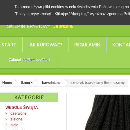
Ta strona używa pliki cookies w celu świadczenia Państwu usług
"Polityce prywatności". Klikając "Akceptuję" wyrażasz zgodę na Poli
START
JAK KUPOWAĆ?
REGULAMIN
KONTA
Zaloguj się Facebookiem
Home
Sznurki
bawełniane
sznurek bawełniany 5mm czarny
KATEGORIE
WESOŁE ŚWIĘTA
czerwone
zielone
białe