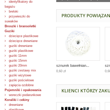
identyfikatory do
bagażu
breloki
PRODUKTY POWIĄZA
przywieszki do
suwaków
Broszki i bransoletki
Guziki
dziecięce plastikowe
dziecięce drewniane
guziki drewniane
guziki plastikowe
guziki 11mm
guziki 15mm
sznurek bawełnian...
szn
guziki 20mm
guziki zestawy mix
0,60 zł
0,6
guziki wizytowe
guziki pościelowe
zapięcia ozdobne
KLIENCI KTÓRZY ZAKU
Pojemniki i opakowania
woreczki podarunkowe
Koraliki i cekiny
drewniane
plastikowe