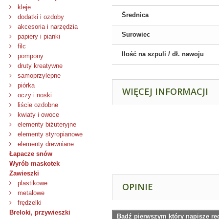
kleje
Średnica
dodatki i ozdoby
akcesoria i narzędzia
Surowiec
papiery i pianki
filc
Ilość na szpuli / dł. nawoju
pompony
druty kreatywne
samoprzylepne
piórka
WIĘCEJ INFORMACJI
oczy i noski
liście ozdobne
kwiaty i owoce
elementy biżuteryjne
elementy styropianowe
elementy drewniane
Łapacze snów
Wyrób maskotek
Zawieszki
plastikowe
OPINIE
metalowe
frędzelki
Breloki, przywieszki
Bądź pierwszym który napisze re