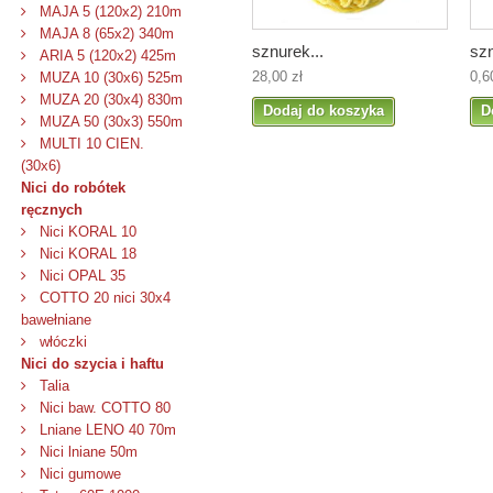
MAJA 5 (120x2) 210m
MAJA 8 (65x2) 340m
sznurek...
szn
ARIA 5 (120x2) 425m
28,00 zł
0,6
MUZA 10 (30x6) 525m
MUZA 20 (30x4) 830m
Dodaj do koszyka
D
MUZA 50 (30x3) 550m
MULTI 10 CIEN.
(30x6)
Nici do robótek
ręcznych
Nici KORAL 10
Nici KORAL 18
Nici OPAL 35
COTTO 20 nici 30x4
bawełniane
włóczki
Nici do szycia i haftu
Talia
Nici baw. COTTO 80
Lniane LENO 40 70m
Nici lniane 50m
Nici gumowe