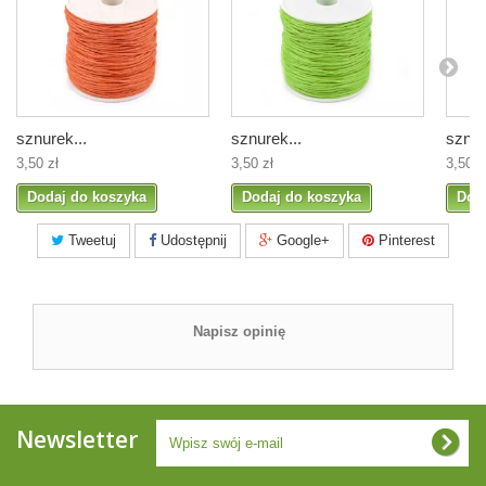
sznurek...
sznurek...
sznur
3,50 zł
3,50 zł
3,50 z
Dodaj do koszyka
Dodaj do koszyka
Dod
Tweetuj
Udostępnij
Google+
Pinterest
Napisz opinię
Newsletter