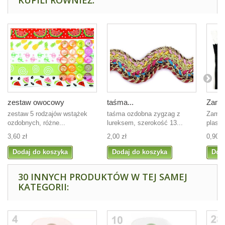
KUPILI RÓWNIEŻ:
zestaw owocowy
taśma...
Zamek
zestaw 5 rodzajów wstążek
taśma ozdobna zygzag z
Zamek
ozdobnych, różne...
lureksem, szerokość 13...
plasti
3,60 zł
2,00 zł
0,90 z
Dodaj do koszyka
Dodaj do koszyka
Dod
30 INNYCH PRODUKTÓW W TEJ SAMEJ
KATEGORII: