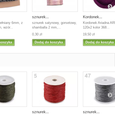
sznurek...
Kordonek...
ełniany 6mm, z
sznurek satynowy, gorsetowy,
Kordonek Ariadna ARI
, wzór...
shamballa 2 mm,...
120x2 kolor 368...
0,30 zł
19,50 zł
koszyka
Dodaj do koszyka
Dodaj do koszyka
sznurek...
sznurek...