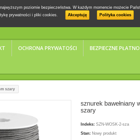
 na najwyższym poziomie bezpieczeństwa. W każdym momencie możecie Pańs
tykę prywatności i pliki cookies.
Akceptuję
Polityka cookies
KT
OCHRONA PRYWATOŚCI
BEZPIECZNE PŁATNO
mm szary
sznurek bawełniany
szary
Indeks:
SZN-WOSK-2-sza
Stan:
Nowy produkt