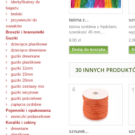
identyfikatory do
bagażu
breloki
taśma z...
szn
przywieszki do
suwaków
taśma ozdobna z frędzlami,
szn
szerokość 45 mm,...
wyp
Broszki i bransoletki
Guziki
9,00 zł
2,0
dziecięce plastikowe
Dodaj do koszyka
D
dziecięce drewniane
guziki drewniane
guziki plastikowe
guziki 11mm
30 INNYCH PRODUKTÓ
guziki 15mm
guziki 20mm
guziki zestawy mix
guziki wizytowe
guziki pościelowe
zapięcia ozdobne
Pojemniki i opakowania
woreczki podarunkowe
Koraliki i cekiny
drewniane
sznurek...
szn
plastikowe