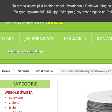
Ta strona używa pliki cookies w celu świadczenia Państwu usług
"Polityce prywatności". Klikając "Akceptuję" wyrażasz zgodę na Poli
START
JAK KUPOWAĆ?
REGULAMIN
KONTA
Zaloguj się Facebookiem
Home
Sznurki
woskowane
sznurek bawełniany woskowany 2
KATEGORIE
WESOŁE ŚWIĘTA
czerwone
zielone
białe