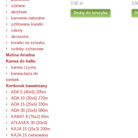
3,50 zł
3,5
szklane
akrylowe
Dodaj do koszyka
D
kamienie naturalne
szlifowane kwiatki
cekiny
akcesoria
koraliki na sznurku
ozdoby sztrasowe
Mulina Ariadna
Kanwa do haftu
kanwa czysta
kanwa-baza do
torebek
Kordonek bawełniany
ADA 5 (40x6) 205m
ADA 10 (30x6) 270m
ADA 15 (25x6) 330m
ADA 30 (15x6) 580m
KARAT 8 (76x2) 65m
ATŁASEK 30 (20x4)
KAJA 15 (15x3) 200m
KAJA 15 cieniowana