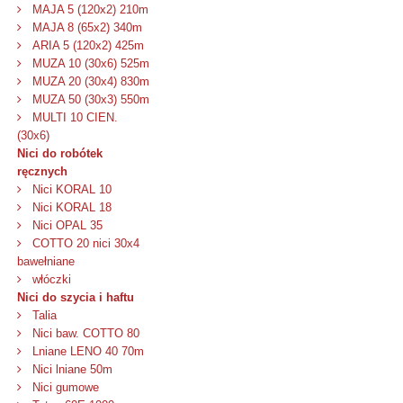
MAJA 5 (120x2) 210m
MAJA 8 (65x2) 340m
ARIA 5 (120x2) 425m
MUZA 10 (30x6) 525m
MUZA 20 (30x4) 830m
MUZA 50 (30x3) 550m
MULTI 10 CIEN.
(30x6)
Nici do robótek
ręcznych
Nici KORAL 10
Nici KORAL 18
Nici OPAL 35
COTTO 20 nici 30x4
bawełniane
włóczki
Nici do szycia i haftu
Talia
Nici baw. COTTO 80
Lniane LENO 40 70m
Nici lniane 50m
Nici gumowe