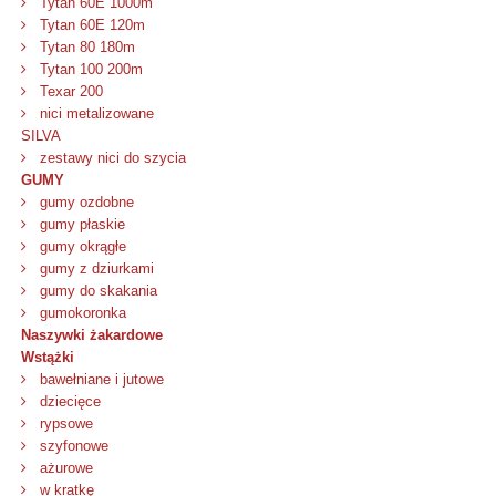
Tytan 60E 1000m
Tytan 60E 120m
Tytan 80 180m
Tytan 100 200m
Texar 200
nici metalizowane
SILVA
zestawy nici do szycia
GUMY
gumy ozdobne
gumy płaskie
gumy okrągłe
gumy z dziurkami
gumy do skakania
gumokoronka
Naszywki żakardowe
Wstążki
bawełniane i jutowe
dziecięce
rypsowe
szyfonowe
ażurowe
w kratkę