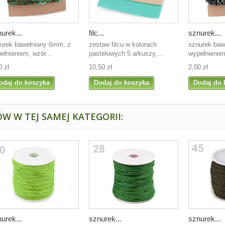
urek...
filc...
sznurek...
urek bawełniany 6mm, z
zestaw filcu w kolorach
sznurek baw
ełnieniem, wzór...
pastelowych 5 arkuszy,...
wypełnieniem
0 zł
10,50 zł
2,00 zł
odaj do koszyka
Dodaj do koszyka
Dodaj do 
W W TEJ SAMEJ KATEGORII:
urek...
sznurek...
sznurek...