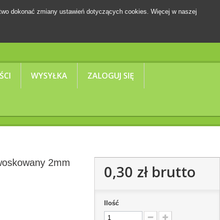
two dokonać zmiany ustawień dotyczących cookies. Więcej w naszej
Koszyk
(pusty)
ŚCI
WYSYŁKA
ZALOGUJ SIĘ
 woskowany 2mm
0,30 zł
brutto
Ilość