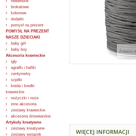
niebieskie
brokatowe
kolorowe
dodatki
pomysł na prezent
POMYSŁ NA PREZENT
NASZE DZIECIAKI
baby girl
baby boy
Zobacz 
Akcesoria krawieckie
igły
agrafki i haftki
centymetry
szpilki
kreda i kredki
krawieckie
nożyczki i noże
inne akcesoria
zestawy krawieckie
akcesoria dziewiarskie
Artykuły kreatywne
zestawy kreatywne
WIĘCEJ INFORMACJI
zestawy wstążek