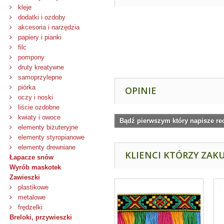
kleje
dodatki i ozdoby
akcesoria i narzędzia
papiery i pianki
filc
pompony
druty kreatywne
samoprzylepne
piórka
OPINIE
oczy i noski
liście ozdobne
kwiaty i owoce
Bądź pierwszym który napisze re
elementy biżuteryjne
elementy styropianowe
elementy drewniane
KLIENCI KTÓRZY ZAKU
Łapacze snów
Wyrób maskotek
Zawieszki
plastikowe
metalowe
frędzelki
Breloki, przywieszki