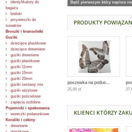
identyfikatory do
Bądź pierwszym który napisze re
bagażu
breloki
przywieszki do
PRODUKTY POWIĄZA
suwaków
Broszki i bransoletki
Guziki
dziecięce plastikowe
dziecięce drewniane
guziki drewniane
guziki plastikowe
guziki 11mm
guziki 15mm
guziki 20mm
poszewka na podus...
po
guziki zestawy mix
25,00 zł
27,
guziki wizytowe
guziki pościelowe
zapięcia ozdobne
Pojemniki i opakowania
KLIENCI KTÓRZY ZAKU
woreczki podarunkowe
Koraliki i cekiny
drewniane
plastikowe