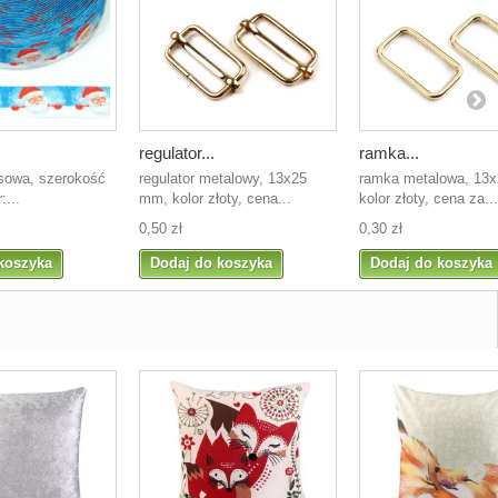
regulator...
ramka...
sowa, szerokość
regulator metalowy, 13x25
ramka metalowa, 13
...
mm, kolor złoty, cena...
kolor złoty, cena za...
0,50 zł
0,30 zł
koszyka
Dodaj do koszyka
Dodaj do koszyka