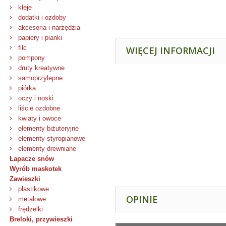
kleje
dodatki i ozdoby
akcesoria i narzędzia
papiery i pianki
filc
WIĘCEJ INFORMACJI
pompony
druty kreatywne
samoprzylepne
piórka
oczy i noski
liście ozdobne
kwiaty i owoce
elementy biżuteryjne
elementy styropianowe
elementy drewniane
Łapacze snów
Wyrób maskotek
Zawieszki
plastikowe
OPINIE
metalowe
frędzelki
Breloki, przywieszki