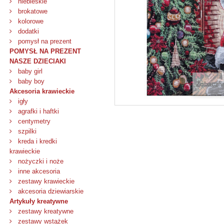
niebieskie
brokatowe
kolorowe
dodatki
pomysł na prezent
POMYSŁ NA PREZENT
NASZE DZIECIAKI
baby girl
baby boy
Zobacz 
Akcesoria krawieckie
igły
agrafki i haftki
centymetry
szpilki
kreda i kredki
krawieckie
nożyczki i noże
inne akcesoria
zestawy krawieckie
akcesoria dziewiarskie
Artykuły kreatywne
zestawy kreatywne
zestawy wstążek