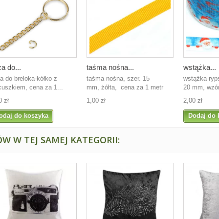
a do...
taśma nośna...
wstążka...
a do breloka-kółko z
taśma nośna, szer. 15
wstążka ryp
cuszkiem, cena za 1...
mm, żółta, cena za 1 metr
20 mm, wzór:
0 zł
1,00 zł
2,00 zł
odaj do koszyka
Dodaj do 
W W TEJ SAMEJ KATEGORII: