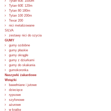
Tytan 60E 1000m
Tytan 60E 120m
Tytan 80 180m
Tytan 100 200m
Texar 200
nici metalizowane
SILVA
zestawy nici do szycia
GUMY
gumy ozdobne
gumy płaskie
gumy okrągłe
gumy z dziurkami
gumy do skakania
gumokoronka
Naszywki żakardowe
Wstążki
bawełniane i jutowe
dziecięce
rypsowe
szyfonowe
ażurowe
w kratkę