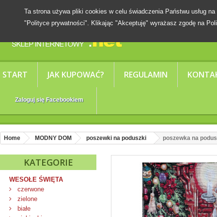
Ta strona używa pliki cookies w celu świadczenia Państwu usług
"Polityce prywatności". Klikając "Akceptuję" wyrażasz zgodę na Poli
START
JAK KUPOWAĆ?
REGULAMIN
KONTA
Zaloguj się Facebookiem
Home
MODNY DOM
poszewki na poduszki
poszewka na podus
KATEGORIE
WESOŁE ŚWIĘTA
czerwone
zielone
białe