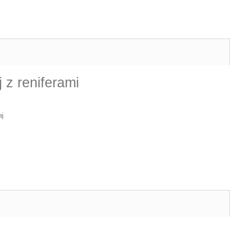
z reniferami
aj