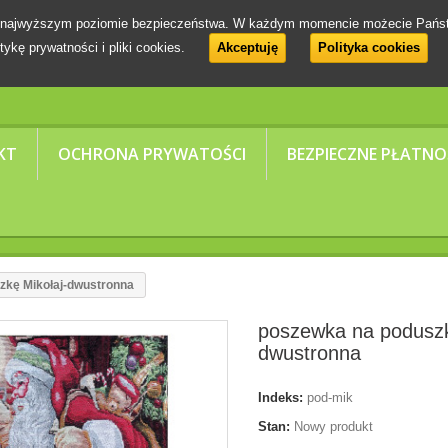
 na najwyższym poziomie bezpieczeństwa. W każdym momencie możecie Pańs
tykę prywatności i pliki cookies.
Akceptuję
Polityka cookies
KT
OCHRONA PRYWATOŚCI
BEZPIECZNE PŁATNO
zkę Mikołaj-dwustronna
poszewka na poduszk
dwustronna
Indeks:
pod-mik
Stan:
Nowy produkt