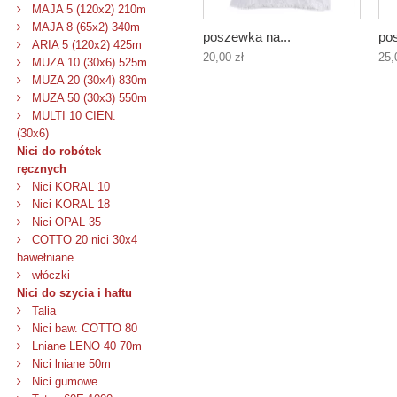
MAJA 5 (120x2) 210m
MAJA 8 (65x2) 340m
poszewka na...
po
ARIA 5 (120x2) 425m
20,00 zł
25,
MUZA 10 (30x6) 525m
MUZA 20 (30x4) 830m
MUZA 50 (30x3) 550m
MULTI 10 CIEN.
(30x6)
Nici do robótek
ręcznych
Nici KORAL 10
Nici KORAL 18
Nici OPAL 35
COTTO 20 nici 30x4
bawełniane
włóczki
Nici do szycia i haftu
Talia
Nici baw. COTTO 80
Lniane LENO 40 70m
Nici lniane 50m
Nici gumowe