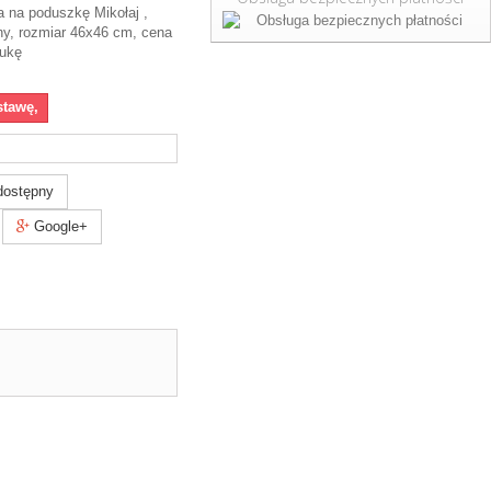
 na poduszkę Mikołaj ,
y, rozmiar 46x46 cm, cena
tukę
stawę,
dostępny
Google+