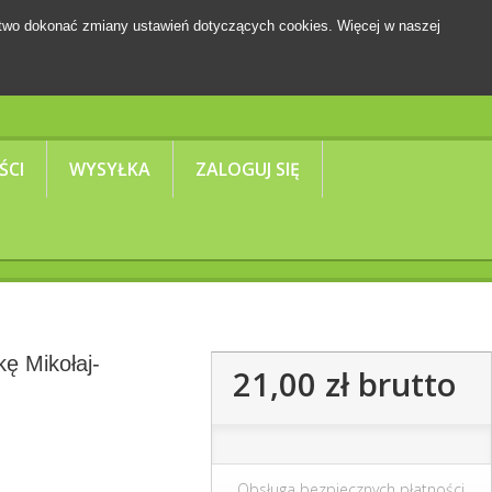
two dokonać zmiany ustawień dotyczących cookies. Więcej w naszej
Koszyk
(pusty)
ŚCI
WYSYŁKA
ZALOGUJ SIĘ
ę Mikołaj-
21,00 zł
brutto
Obsługa bezpiecznych płatności