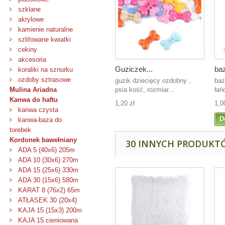
szklane
akrylowe
kamienie naturalne
szlifowane kwiatki
cekiny
akcesoria
Guziczek...
baz
koraliki na sznurku
ozdoby sztrasowe
guzik dziecięcy ozdobny ,
baz
psia kość, rozmiar...
łań
Mulina Ariadna
Kanwa do haftu
1,20 zł
1,0
kanwa czysta
D
kanwa-baza do
torebek
Kordonek bawełniany
30 INNYCH PRODUKTÓ
ADA 5 (40x6) 205m
ADA 10 (30x6) 270m
ADA 15 (25x6) 330m
ADA 30 (15x6) 580m
KARAT 8 (76x2) 65m
ATŁASEK 30 (20x4)
KAJA 15 (15x3) 200m
KAJA 15 cieniowana