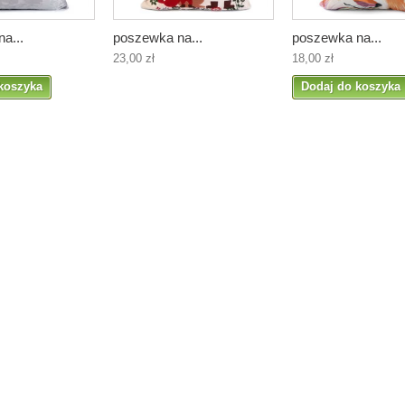
a...
poszewka na...
poszewka na...
23,00 zł
18,00 zł
koszyka
Dodaj do koszyka