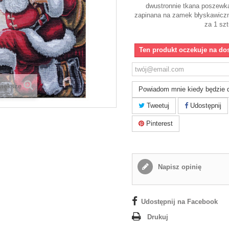
dwustronnie tkana poszewka
zapinana na zamek błyskawiczn
za 1 sz
Ten produkt oczekuje na do
większe
Powiadom mnie kiedy będzie 
Tweetuj
Udostępnij
Pinterest
Napisz opinię
Udostępnij na Facebook
Drukuj