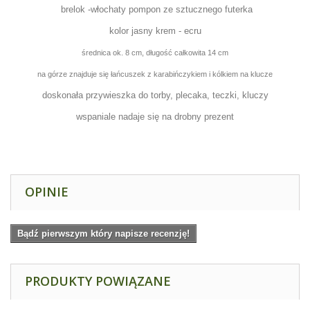
brelok -włochaty pompon ze sztucznego futerka
kolor jasny krem - ecru
średnica ok. 8 cm, długość całkowita 14 cm
na górze znajduje się łańcuszek z karabińczykiem i kólkiem na klucze
doskonała przywieszka do torby, plecaka, teczki, kluczy
wspaniale nadaje się na drobny prezent
OPINIE
Bądź pierwszym który napisze recenzję!
PRODUKTY POWIĄZANE