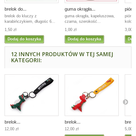
brelok do...
guma okrągła...
pióra 
brelok do kluczy z
guma okrągła, kapeluszowa,
pióra 
karabińczykiem, długośc 6...
czarna, szerokość...
kolor z
1,50 zł
1,00 zł
3,00 z
Dodaj do koszyka
Dodaj do koszyka
Dod
12 INNYCH PRODUKTÓW W TEJ SAMEJ
KATEGORII:
brelok...
brelok...
brelok
12,00 zł
12,00 zł
5,00 z