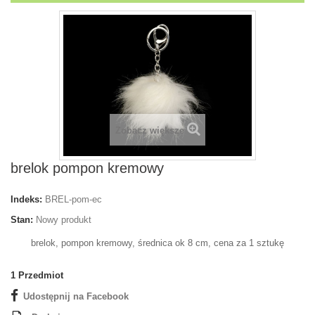
Zobacz większe
brelok pompon kremowy
Indeks:
BREL-pom-ec
Stan:
Nowy produkt
brelok, pompon kremowy, średnica ok 8 cm, cena za 1 sztukę
1
Przedmiot
Udostępnij na Facebook