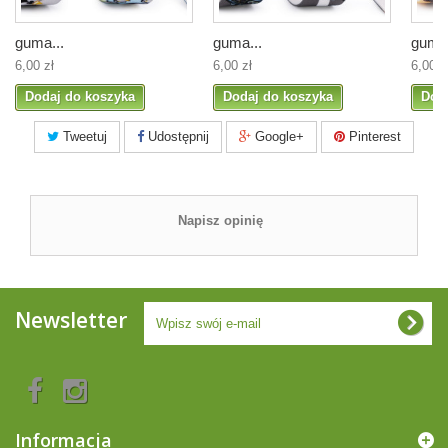
guma...
guma...
guma.
6,00 zł
6,00 zł
6,00 z
Dodaj do koszyka
Dodaj do koszyka
Dod
Tweetuj
Udostępnij
Google+
Pinterest
Napisz opinię
Newsletter
Informacja