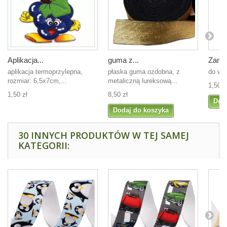
Aplikacja...
guma z...
Zamek
aplikacja termoprzylepna,
płaska guma ozdobna, z
do wy
rozmiar: 6,5x7cm,...
metaliczną lureksową...
1,50 z
1,50 zł
8,50 zł
Dod
Dodaj do koszyka
30 INNYCH PRODUKTÓW W TEJ SAMEJ
KATEGORII: