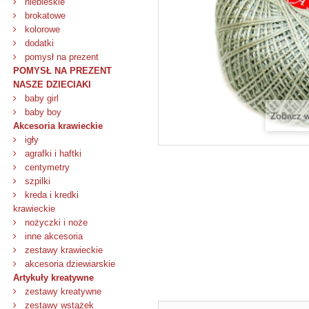
niebieskie
brokatowe
kolorowe
dodatki
pomysł na prezent
POMYSŁ NA PREZENT
NASZE DZIECIAKI
baby girl
baby boy
Zobacz 
Akcesoria krawieckie
igły
agrafki i haftki
centymetry
szpilki
kreda i kredki
krawieckie
nożyczki i noże
inne akcesoria
zestawy krawieckie
akcesoria dziewiarskie
Artykuły kreatywne
zestawy kreatywne
zestawy wstążek