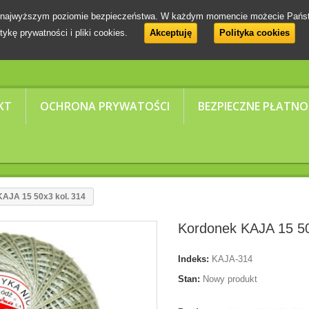
 na najwyższym poziomie bezpieczeństwa. W każdym momencie możecie Pańs
tykę prywatności i pliki cookies.
Akceptuję
Polityka cookies
KT
OCHRONA PRYWATOŚCI
BEZPIECZNE PŁATNO
AJA 15 50x3 kol. 314
Kordonek KAJA 15 50
Indeks:
KAJA-314
Stan:
Nowy produkt