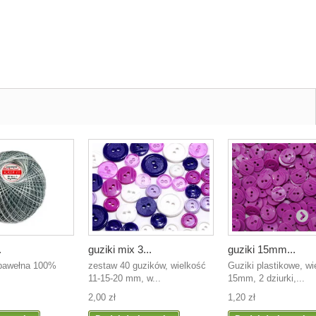
.
guziki mix 3...
guziki 15mm...
 bawełna 100%
zestaw 40 guzików, wielkość
Guziki plastikowe, wi
11-15-20 mm, w...
15mm, 2 dziurki,...
2,00 zł
1,20 zł