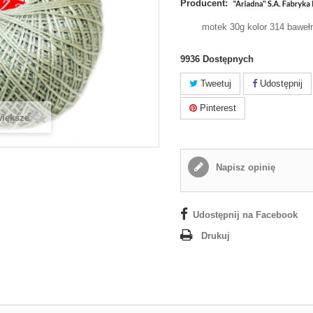
Producent:
motek 30g kolor 314 baweł
9936
Dostępnych
Tweetuj
Udostępnij
Pinterest
większe
Napisz opinię
Udostępnij na Facebook
Drukuj