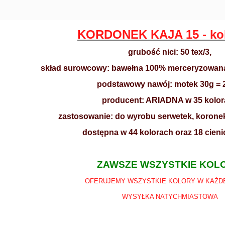
KORDONEK KAJA 15 - kol
grubość nici: 50 tex/3,
skład surowcowy: bawełna 100% merceryzowana 
podstawowy nawój: motek 30g =
producent: ARIADNA w 35 kolo
zastosowanie: do wyrobu serwetek, koronek
dostępna w 44 kolorach oraz 18 cie
ZAWSZE WSZYSTKIE KOL
OFERUJEMY WSZYSTKIE KOLORY W KAŻDE
WYSYŁKA NATYCHMIASTOWA