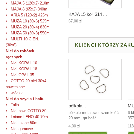
MAJA 5 (120x2) 210m
MAJA 8 (65x2) 340m
KAJA 15 kol. 314 ...
ARIA 5 (120x2) 425m
67,00 zł
MUZA 10 (30x6) 525m
MUZA 20 (30x4) 830m
MUZA 50 (30x3) 550m
MULTI 10 CIEN.
KLIENCI KTÓRZY ZAKU
(30x6)
Nici do robótek
ręcznych
Nici KORAL 10
Nici KORAL 18
Nici OPAL 35
COTTO 20 nici 30x4
bawełniane
włóczki
Nici do szycia i haftu
Talia
półkola...
MU
Nici baw. COTTO 80
półkole metalowe, szerokość
6 k
Lniane LENO 40 70m
20 mm, grubość...
357
Nici lniane 50m
4,00 zł
118
Nici gumowe