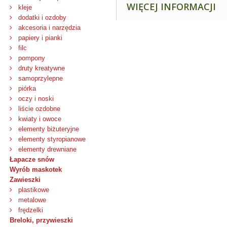
WIĘCEJ INFORMACJI
kleje
dodatki i ozdoby
akcesoria i narzędzia
papiery i pianki
filc
pompony
druty kreatywne
samoprzylepne
piórka
oczy i noski
liście ozdobne
kwiaty i owoce
elementy biżuteryjne
elementy styropianowe
elementy drewniane
Łapacze snów
Wyrób maskotek
Zawieszki
plastikowe
metalowe
frędzelki
Breloki, przywieszki