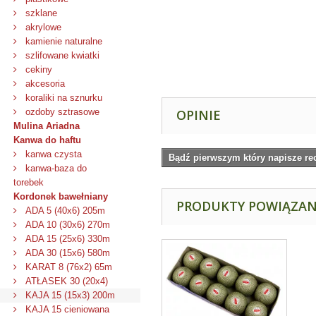
szklane
akrylowe
kamienie naturalne
szlifowane kwiatki
cekiny
akcesoria
koraliki na sznurku
ozdoby sztrasowe
OPINIE
Mulina Ariadna
Kanwa do haftu
kanwa czysta
Bądź pierwszym który napisze re
kanwa-baza do
torebek
Kordonek bawełniany
PRODUKTY POWIĄZA
ADA 5 (40x6) 205m
ADA 10 (30x6) 270m
ADA 15 (25x6) 330m
ADA 30 (15x6) 580m
KARAT 8 (76x2) 65m
ATŁASEK 30 (20x4)
KAJA 15 (15x3) 200m
KAJA 15 cieniowana