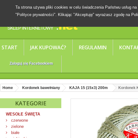
Ta strona używa pliki cookies w celu świadczenia Państwu usług
"Polityce prywatności". Klikając "Akceptuję" wyrażasz zgodę na Poli
START
JAK KUPOWAĆ?
REGULAMIN
KONTA
Zaloguj się Facebookiem
Home
Kordonek bawełniany
KAJA 15 (15x3) 200m
Kordonek K
KATEGORIE
WESOŁE ŚWIĘTA
czerwone
zielone
białe