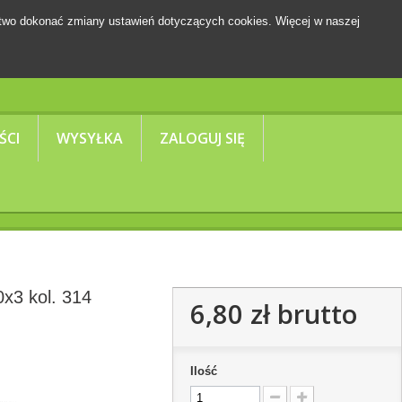
two dokonać zmiany ustawień dotyczących cookies. Więcej w naszej
Koszyk
(pusty)
ŚCI
WYSYŁKA
ZALOGUJ SIĘ
x3 kol. 314
6,80 zł
brutto
Ilość