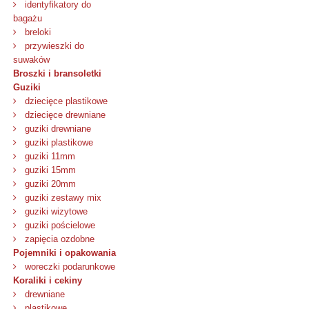
identyfikatory do
bagażu
breloki
przywieszki do
suwaków
Broszki i bransoletki
Guziki
dziecięce plastikowe
dziecięce drewniane
guziki drewniane
guziki plastikowe
guziki 11mm
guziki 15mm
guziki 20mm
guziki zestawy mix
guziki wizytowe
guziki pościelowe
zapięcia ozdobne
Pojemniki i opakowania
woreczki podarunkowe
Koraliki i cekiny
drewniane
plastikowe