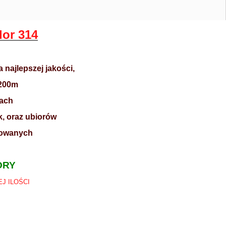
or 314
najlepszej jakości,
 200m
rach
, oraz ubiorów
niowanych
ORY
J ILOŚCI