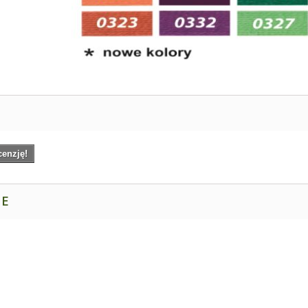
cenzję!
NE