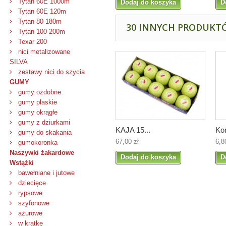
Tytan 60E 1000m
Dodaj do koszyka
D
Tytan 60E 120m
Tytan 80 180m
30 INNYCH PRODUKTÓ
Tytan 100 200m
Texar 200
nici metalizowane
SILVA
zestawy nici do szycia
GUMY
gumy ozdobne
gumy płaskie
gumy okrągłe
gumy z dziurkami
KAJA 15...
Kor
gumy do skakania
67,00 zł
6,8
gumokoronka
Naszywki żakardowe
Dodaj do koszyka
D
Wstążki
bawełniane i jutowe
dziecięce
rypsowe
szyfonowe
ażurowe
w kratkę