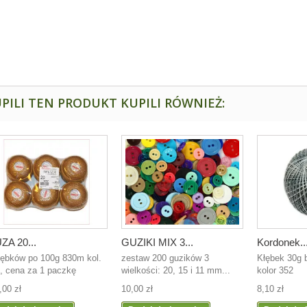
PILI TEN PRODUKT KUPILI RÓWNIEŻ:
ZA 20...
GUZIKI MIX 3...
Kordonek..
łębków po 100g 830m kol.
zestaw 200 guzików 3
Kłębek 30g
, cena za 1 paczkę
wielkości: 20, 15 i 11 mm...
kolor 352
,00 zł
10,00 zł
8,10 zł