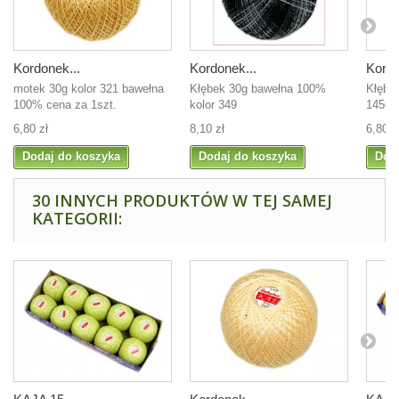
Kordonek...
Kordonek...
Kordo
motek 30g kolor 321 bawełna
Kłębek 30g bawełna 100%
Kłębe
100% cena za 1szt.
kolor 349
1456
6,80 zł
8,10 zł
6,80 z
Dodaj do koszyka
Dodaj do koszyka
Dod
30 INNYCH PRODUKTÓW W TEJ SAMEJ
KATEGORII: