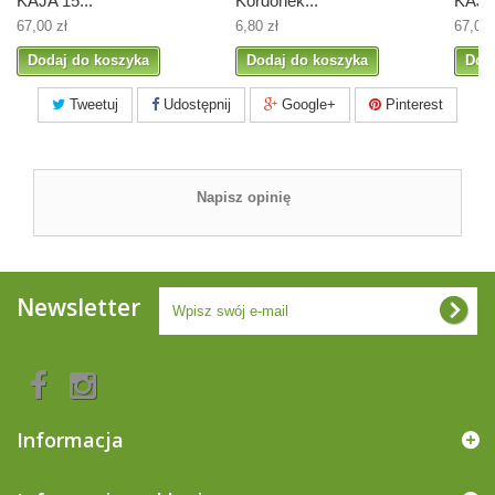
KAJA 15...
Kordonek...
KAJA 
67,00 zł
6,80 zł
67,00 
Dodaj do koszyka
Dodaj do koszyka
Dod
Tweetuj
Udostępnij
Google+
Pinterest
Napisz opinię
Newsletter
Informacja