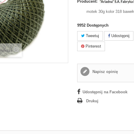
Producent:
motek 30g kolor 318 baweł
9952
Dostępnych
Tweetuj
Udostępnij
Pinterest
większe
Napisz opinię
Udostępnij na Facebook
Drukuj