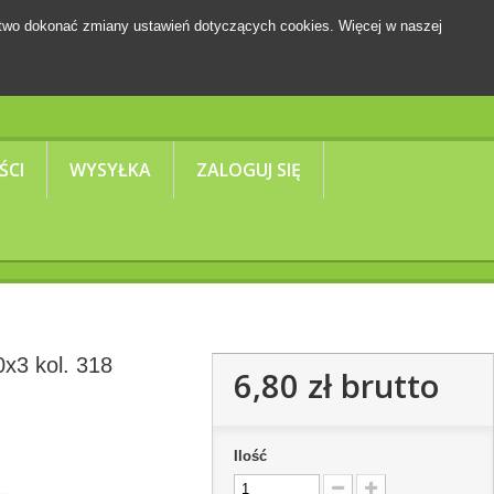
two dokonać zmiany ustawień dotyczących cookies. Więcej w naszej
Koszyk
(pusty)
ŚCI
WYSYŁKA
ZALOGUJ SIĘ
x3 kol. 318
6,80 zł
brutto
Ilość