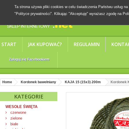
Ta strona używa pliki cookies w celu świadczenia Państwu usług
"Polityce prywatności". Klikając "Akceptuję" wyrażasz zgodę na Poli
START
JAK KUPOWAĆ?
REGULAMIN
KONTA
Zaloguj się Facebookiem
Home
Kordonek bawełniany
KAJA 15 (15x3) 200m
Kordonek K
KATEGORIE
WESOŁE ŚWIĘTA
czerwone
zielone
białe