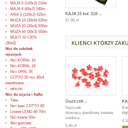
MAJA 5 (120x2) 210m
MAJA 8 (65x2) 340m
KAJA 15 kol. 318 ...
ARIA 5 (120x2) 425m
67,00 zł
MUZA 10 (30x6) 525m
MUZA 20 (30x4) 830m
MUZA 50 (30x3) 550m
MULTI 10 CIEN.
KLIENCI KTÓRZY ZAKU
(30x6)
Nici do robótek
ręcznych
Nici KORAL 10
Nici KORAL 18
Nici OPAL 35
COTTO 20 nici 30x4
bawełniane
włóczki
Nici do szycia i haftu
Talia
Guziczek...
KA
Nici baw. COTTO 80
Guziczek
Kor
Lniane LENO 40 70m
dziecięcy plastikowy kwiatek,
kłę
Nici lniane 50m
średnica...
4,1
Nici gumowe
0,40 zł