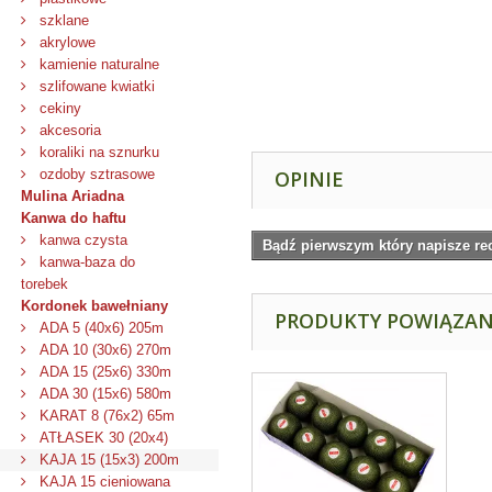
szklane
akrylowe
kamienie naturalne
szlifowane kwiatki
cekiny
akcesoria
koraliki na sznurku
ozdoby sztrasowe
OPINIE
Mulina Ariadna
Kanwa do haftu
kanwa czysta
Bądź pierwszym który napisze re
kanwa-baza do
torebek
Kordonek bawełniany
PRODUKTY POWIĄZA
ADA 5 (40x6) 205m
ADA 10 (30x6) 270m
ADA 15 (25x6) 330m
ADA 30 (15x6) 580m
KARAT 8 (76x2) 65m
ATŁASEK 30 (20x4)
KAJA 15 (15x3) 200m
KAJA 15 cieniowana