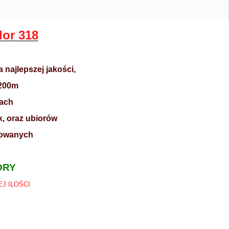
or 318
najlepszej jakości,
 200m
rach
, oraz ubiorów
niowanych
ORY
J ILOŚCI