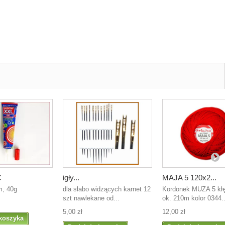
C
igły...
MAJA 5 120x2...
m, 40g
dla słabo widzących karnet 12
Kordonek MUZA 5 kłę
szt nawlekane od...
ok. 210m kolor 0344..
5,00 zł
12,00 zł
koszyka