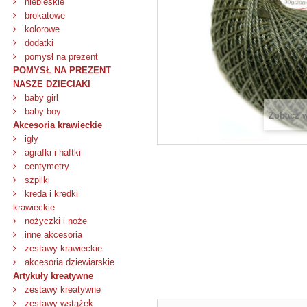
niebieskie
brokatowe
kolorowe
dodatki
pomysł na prezent
POMYSŁ NA PREZENT
NASZE DZIECIAKI
baby girl
baby boy
Zobacz 
Akcesoria krawieckie
igły
agrafki i haftki
centymetry
szpilki
kreda i kredki
krawieckie
nożyczki i noże
inne akcesoria
zestawy krawieckie
akcesoria dziewiarskie
Artykuły kreatywne
zestawy kreatywne
zestawy wstążek