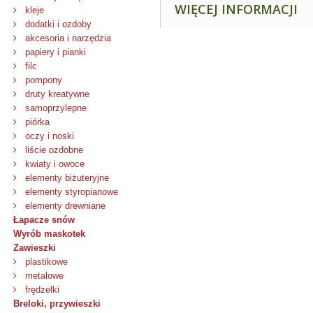
WIĘCEJ INFORMACJI
kleje
dodatki i ozdoby
akcesoria i narzędzia
papiery i pianki
filc
pompony
druty kreatywne
samoprzylepne
piórka
oczy i noski
liście ozdobne
kwiaty i owoce
elementy biżuteryjne
elementy styropianowe
elementy drewniane
Łapacze snów
Wyrób maskotek
Zawieszki
plastikowe
metalowe
frędzelki
Breloki, przywieszki