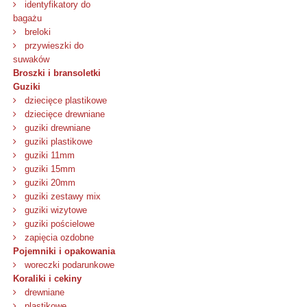
identyfikatory do
bagażu
breloki
przywieszki do
suwaków
Broszki i bransoletki
Guziki
dziecięce plastikowe
dziecięce drewniane
guziki drewniane
guziki plastikowe
guziki 11mm
guziki 15mm
guziki 20mm
guziki zestawy mix
guziki wizytowe
guziki pościelowe
zapięcia ozdobne
Pojemniki i opakowania
woreczki podarunkowe
Koraliki i cekiny
drewniane
plastikowe