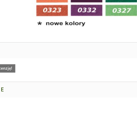
cenzję!
NE