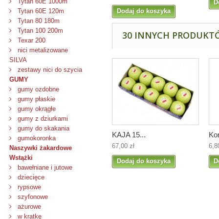
Tytan 60E 1000m
D
Dodaj do koszyka
Tytan 60E 120m
Tytan 80 180m
Tytan 100 200m
30 INNYCH PRODUKTÓ
Texar 200
nici metalizowane
SILVA
zestawy nici do szycia
GUMY
gumy ozdobne
gumy płaskie
gumy okrągłe
gumy z dziurkami
gumy do skakania
KAJA 15...
Kor
gumokoronka
67,00 zł
6,8
Naszywki żakardowe
Wstążki
Dodaj do koszyka
D
bawełniane i jutowe
dziecięce
rypsowe
szyfonowe
ażurowe
w kratkę