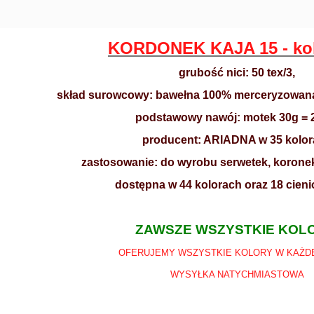
KORDONEK KAJA 15 - kol
grubość nici: 50 tex/3,
skład surowcowy: bawełna 100% merceryzowana 
podstawowy nawój: motek 30g =
producent: ARIADNA w 35 kolo
zastosowanie: do wyrobu serwetek, koronek
dostępna w 44 kolorach oraz 18 cie
ZAWSZE WSZYSTKIE KOL
OFERUJEMY WSZYSTKIE KOLORY W KAŻDE
WYSYŁKA NATYCHMIASTOWA