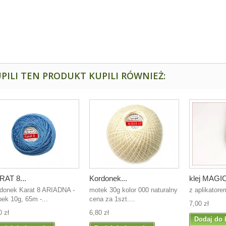
PILI TEN PRODUKT KUPILI RÓWNIEŻ:
RAT 8...
Kordonek...
klej MAGI
donek Karat 8 ARIADNA -
motek 30g kolor 000 naturalny
z aplikatore
bek 10g, 65m -...
cena za 1szt. ...
7,00 zł
0 zł
6,80 zł
Dodaj do 