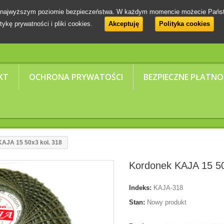
 na najwyższym poziomie bezpieczeństwa. W każdym momencie możecie Pańs
tykę prywatności i pliki cookies.
Akceptuję
Polityka cookies
KT
OCHRONA PRYWATOŚCI
BEZPIECZNE PŁATNO
AJA 15 50x3 kol. 318
Kordonek KAJA 15 50
Indeks:
KAJA-318
Stan:
Nowy produkt