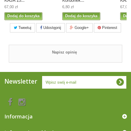
KAJA 15...
Kordonek...
KAJA 
67,00 zł
6,80 zł
67,00 
Dodaj do koszyka
Dodaj do koszyka
Dod
Tweetuj
Udostępnij
Google+
Pinterest
Napisz opinię
Newsletter
Informacja