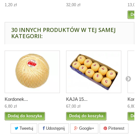
1,20 zł
32,00 zł
13,00 
Dod
30 INNYCH PRODUKTÓW W TEJ SAMEJ
KATEGORII:
Kordonek...
KAJA 15...
Kordo
6,80 zł
67,00 zł
6,80 z
Dodaj do koszyka
Dodaj do koszyka
Dod
Tweetuj
Udostępnij
Google+
Pinterest