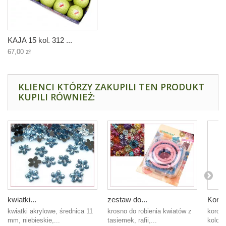
KAJA 15 kol. 312 ...
67,00 zł
KLIENCI KTÓRZY ZAKUPILI TEN PRODUKT
KUPILI RÓWNIEŻ:
kwiatki...
zestaw do...
Kordo
kwiatki akrylowe, średnica 11
krosno do robienia kwiatów z
kordo
mm, niebieskie,...
tasiemek, rafii,...
kolor 0