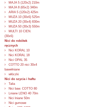
MAJA 5 (120x2) 210m
MAJA 8 (65x2) 340m
ARIA 5 (120x2) 425m
MUZA 10 (30x6) 525m
MUZA 20 (30x4) 830m
MUZA 50 (30x3) 550m
MULTI 10 CIEN.
(30x6)
Nici do robótek
ręcznych
Nici KORAL 10
Nici KORAL 18
Nici OPAL 35
COTTO 20 nici 30x4
bawełniane
włóczki
Nici do szycia i haftu
Talia
Nici baw. COTTO 80
Lniane LENO 40 70m
Nici lniane 50m
Nici gumowe