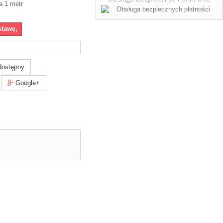
a 1 metr
stawę,
dostępny
Google+