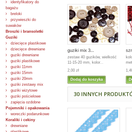
identyfikatory do
bagażu
breloki
przywieszki do
suwaków
Broszki i bransoletki
Guziki
dziecięce plastikowe
dziecięce drewniane
guziki mix 3...
szn
guziki drewniane
zestaw 40 guzików, wielkość
kol
guziki plastikowe
11-15-20 mm, kolor...
met
guziki 11mm
2,00 zł
1,4
guziki 15mm
guziki 20mm
Dodaj do koszyka
D
guziki zestawy mix
guziki wizytowe
30 INNYCH PRODUKTÓ
guziki pościelowe
zapięcia ozdobne
Pojemniki i opakowania
woreczki podarunkowe
Koraliki i cekiny
drewniane
plastikowe