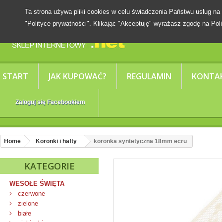
Ta strona używa pliki cookies w celu świadczenia Państwu usług
"Polityce prywatności". Klikając "Akceptuję" wyrażasz zgodę na Poli
START
JAK KUPOWAĆ?
REGULAMIN
KONTA
Zaloguj się Facebookiem
Home
Koronki i hafty
koronka syntetyczna 18mm ecru
KATEGORIE
WESOŁE ŚWIĘTA
czerwone
zielone
białe