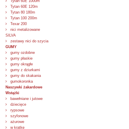
Tytan 60E 1000m
Tytan 60E 120m
Tytan 80 180m
Tytan 100 200m
Texar 200
nici metalizowane
SILVA
zestawy nici do szycia
GUMY
gumy ozdobne
gumy płaskie
gumy okrągłe
gumy z dziurkami
gumy do skakania
gumokoronka
Naszywki żakardowe
Wstążki
bawełniane i jutowe
dziecięce
rypsowe
szyfonowe
ażurowe
w kratkę