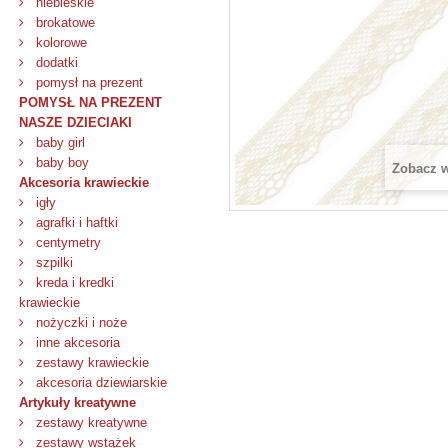
niebieskie
brokatowe
kolorowe
dodatki
pomysł na prezent
POMYSŁ NA PREZENT
NASZE DZIECIAKI
baby girl
baby boy
Zobacz 
Akcesoria krawieckie
igły
agrafki i haftki
centymetry
szpilki
kreda i kredki
krawieckie
nożyczki i noże
inne akcesoria
zestawy krawieckie
akcesoria dziewiarskie
Artykuły kreatywne
zestawy kreatywne
zestawy wstążek