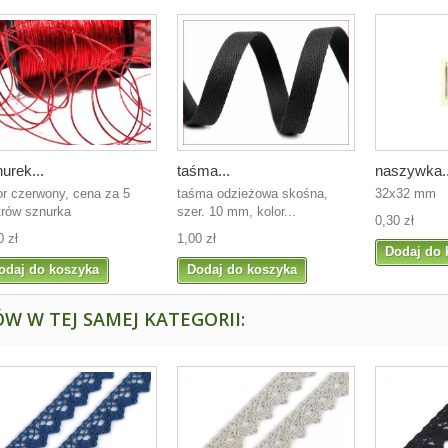
urek...
taśma...
naszywka..
or czerwony, cena za 5
taśma odzieżowa skośna,
32x32 mm
rów sznurka
szer. 10 mm, kolor...
0,30 zł
0 zł
1,00 zł
Dodaj do 
odaj do koszyka
Dodaj do koszyka
W W TEJ SAMEJ KATEGORII: