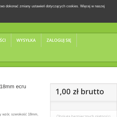
two dokonać zmiany ustawień dotyczących cookies. Więcej w naszej
Koszyk
(pusty)
ŚCI
WYSYŁKA
ZALOGUJ SIĘ
a 18mm ecru
1,00 zł
brutto
ny wzór, szerokość 18mm,
Obsługa bezpiecznych płatności