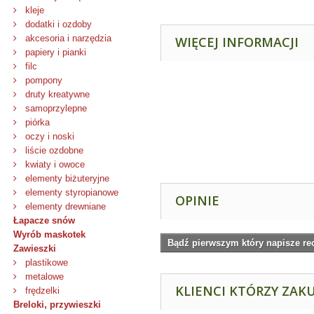
kleje
dodatki i ozdoby
akcesoria i narzędzia
WIĘCEJ INFORMACJI
papiery i pianki
filc
pompony
druty kreatywne
samoprzylepne
piórka
oczy i noski
liście ozdobne
kwiaty i owoce
elementy biżuteryjne
elementy styropianowe
OPINIE
elementy drewniane
Łapacze snów
Wyrób maskotek
Bądź pierwszym który napisze re
Zawieszki
plastikowe
metalowe
KLIENCI KTÓRZY ZAKU
frędzelki
Breloki, przywieszki