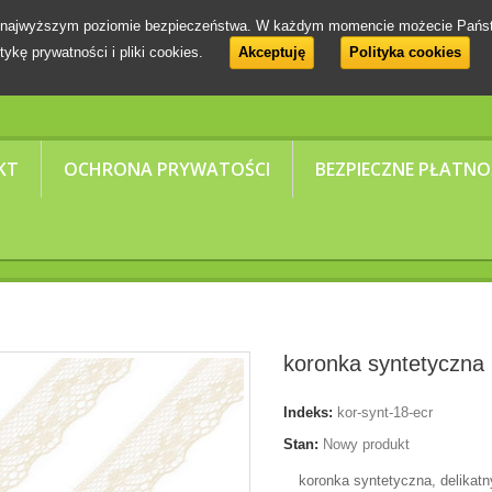
 na najwyższym poziomie bezpieczeństwa. W każdym momencie możecie Pańs
tykę prywatności i pliki cookies.
Akceptuję
Polityka cookies
KT
OCHRONA PRYWATOŚCI
BEZPIECZNE PŁATNO
koronka syntetyczn
Indeks:
kor-synt-18-ecr
Stan:
Nowy produkt
koronka syntetyczna, delikat