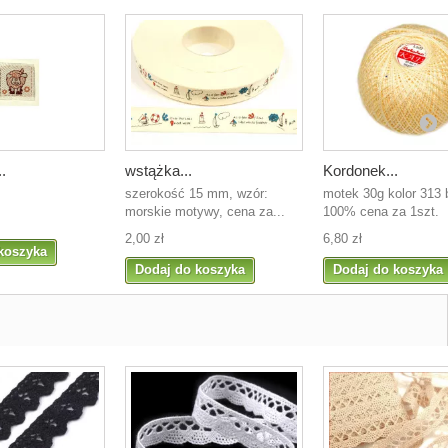
.
wstążka...
Kordonek...
szerokość 15 mm, wzór:
motek 30g kolor 313
morskie motywy, cena za...
100% cena za 1szt.
2,00 zł
6,80 zł
koszyka
Dodaj do koszyka
Dodaj do koszyka