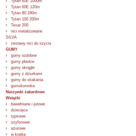
Tytan 60E 1000m
Tytan 60E 120m
Tytan 80 180m
Tytan 100 200m
Texar 200
nici metalizowane
SILVA
zestawy nici do szycia
GUMY
gumy ozdobne
gumy płaskie
gumy okrągłe
gumy z dziurkami
gumy do skakania
gumokoronka
Naszywki żakardowe
Wstążki
bawełniane i jutowe
dziecięce
rypsowe
szyfonowe
ażurowe
w kratkę