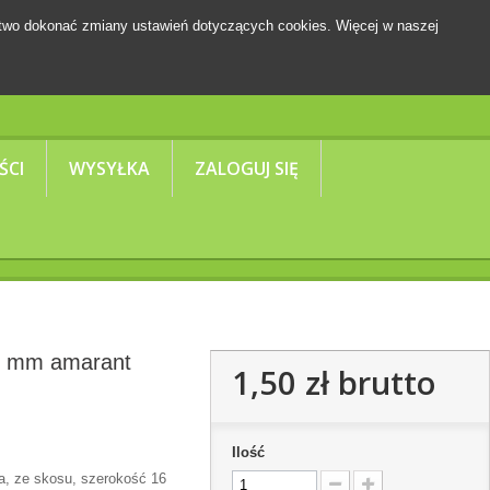
two dokonać zmiany ustawień dotyczących cookies. Więcej w naszej
Koszyk
(pusty)
ŚCI
WYSYŁKA
ZALOGUJ SIĘ
6 mm amarant
1,50 zł
brutto
Ilość
, ze skosu, szerokość 16