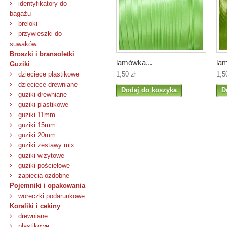
identyfikatory do
bagażu
breloki
przywieszki do
suwaków
Broszki i bransoletki
lamówka...
la
Guziki
1,50 zł
1,5
dziecięce plastikowe
dziecięce drewniane
Dodaj do koszyka
D
guziki drewniane
guziki plastikowe
guziki 11mm
guziki 15mm
guziki 20mm
guziki zestawy mix
guziki wizytowe
guziki pościelowe
zapięcia ozdobne
Pojemniki i opakowania
woreczki podarunkowe
Koraliki i cekiny
drewniane
plastikowe