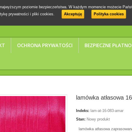
 na najwyższym poziomie bezpieczeństwa. W każdym momencie możecie Pańs
tykę prywatności i pliki cookies.
Akceptuję
Polityka cookies
KT
OCHRONA PRYWATOŚCI
BEZPIECZNE PŁATNO
lamówka atłasowa 1
Indeks:
lam-at-16-083-amar
Stan:
Nowy produkt
lamówka atłasowa zaprasowana