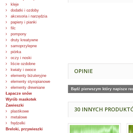
kleje
dodatki i ozdoby
akcesoria i narzędzia
papiery i pianki
filc
pompony
druty kreatywne
samoprzylepne
piórka
oczy i noski
liście ozdobne
kwiaty i owoce
OPINIE
elementy biżuteryjne
elementy styropianowe
elementy drewniane
Bądź pierwszym który napisze re
Łapacze snów
Wyrób maskotek
Zawieszki
30 INNYCH PRODUKTÓ
plastikowe
metalowe
frędzelki
Breloki, przywieszki