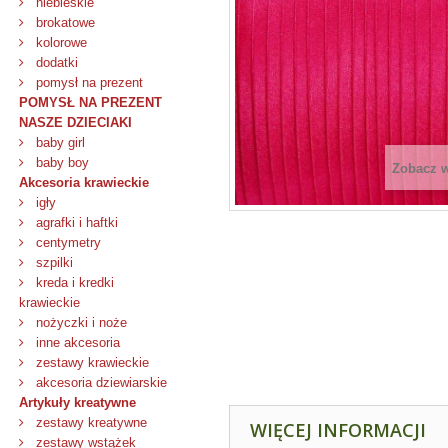
niebieskie
brokatowe
kolorowe
dodatki
pomysł na prezent
POMYSŁ NA PREZENT
NASZE DZIECIAKI
baby girl
baby boy
Zobacz 
Akcesoria krawieckie
igły
agrafki i haftki
centymetry
szpilki
kreda i kredki
krawieckie
nożyczki i noże
inne akcesoria
zestawy krawieckie
akcesoria dziewiarskie
Artykuły kreatywne
zestawy kreatywne
WIĘCEJ INFORMACJI
zestawy wstążek