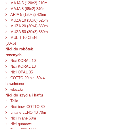
MAJA 5 (120x2) 210m
MAJA 8 (65x2) 340m
ARIA 5 (120x2) 425m
MUZA 10 (30x6) 525m
MUZA 20 (30x4) 830m
MUZA 50 (30x3) 550m
MULTI 10 CIEN.
(30x6)
Nici do robótek
ręcznych
Nici KORAL 10
Nici KORAL 18
Nici OPAL 35
COTTO 20 nici 30x4
bawełniane
włóczki
Nici do szycia i haftu
Talia
Nici baw. COTTO 80
Lniane LENO 40 70m
Nici lniane 50m
Nici gumowe