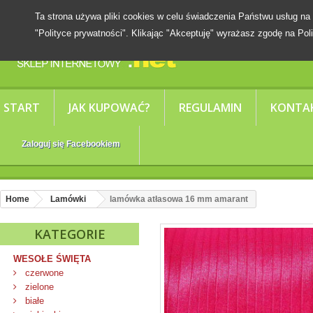
Ta strona używa pliki cookies w celu świadczenia Państwu usług
"Polityce prywatności". Klikając "Akceptuję" wyrażasz zgodę na Poli
START
JAK KUPOWAĆ?
REGULAMIN
KONTA
Zaloguj się Facebookiem
Home
Lamówki
lamówka atłasowa 16 mm amarant
KATEGORIE
WESOŁE ŚWIĘTA
czerwone
zielone
białe