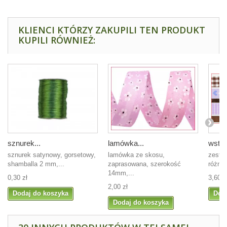
KLIENCI KTÓRZY ZAKUPILI TEN PRODUKT
KUPILI RÓWNIEŻ:
sznurek...
lamówka...
wstąż
sznurek satynowy, gorsetowy,
lamówka ze skosu,
zesta
shamballa 2 mm,...
zaprasowana, szerokość
różne 
14mm,...
0,30 zł
3,60 z
2,00 zł
Dodaj do koszyka
Dod
Dodaj do koszyka