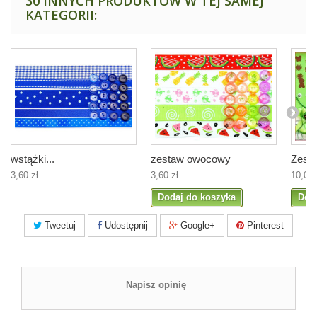
30 INNYCH PRODUKTÓW W TEJ SAMEJ
KATEGORII:
wstążki...
zestaw owocowy
Zesta
3,60 zł
3,60 zł
10,00 
Dodaj do koszyka
Dod
Tweetuj
Udostępnij
Google+
Pinterest
Napisz opinię