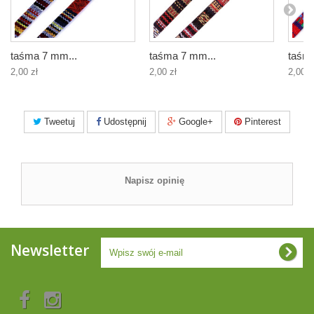
taśma 7 mm...
taśma 7 mm...
taśma
2,00 zł
2,00 zł
2,00 z
Tweetuj
Udostępnij
Google+
Pinterest
Napisz opinię
Newsletter