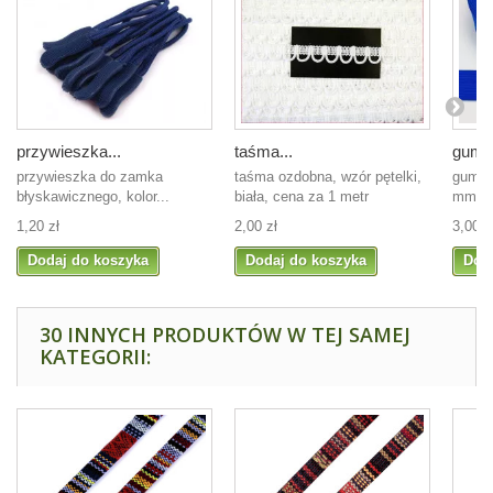
przywieszka...
taśma...
guma 
przywieszka do zamka
taśma ozdobna, wzór pętelki,
guma 
błyskawicznego, kolor...
biała, cena za 1 metr
mm, ko
1,20 zł
2,00 zł
3,00 z
Dodaj do koszyka
Dodaj do koszyka
Dod
30 INNYCH PRODUKTÓW W TEJ SAMEJ
KATEGORII: