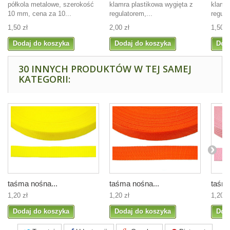
półkola metalowe, szerokość
klamra plastikowa wygięta z
klamra
10 mm, cena za 10...
regulatorem,...
regula
1,50 zł
2,00 zł
1,50 z
Dodaj do koszyka
Dodaj do koszyka
Dod
30 INNYCH PRODUKTÓW W TEJ SAMEJ
KATEGORII:
taśma nośna...
taśma nośna...
taśma
1,20 zł
1,20 zł
1,20 z
Dodaj do koszyka
Dodaj do koszyka
Dod