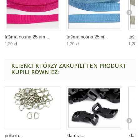
taśma nośna 25 am...
taśma nośna 25 ni...
taśma
1,20 zł
1,20 zł
1,20 z
KLIENCI KTÓRZY ZAKUPILI TEN PRODUKT
KUPILI RÓWNIEŻ:
półkola...
klamra...
klamr