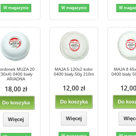
W magazynie
W magazynie
W magaz
ordonek MUZA 20
MAJA 5 120x2 kolor
MAJA 8 65x
(30x4) 0400 biały
0400 biały 50g 210m
0400 biały 
ARIADNA
12,00 zł
12,00
18,00 zł
Do koszyka
Do kos
Do koszyka
Więcej
Więc
Więcej
W magazynie
W magaz