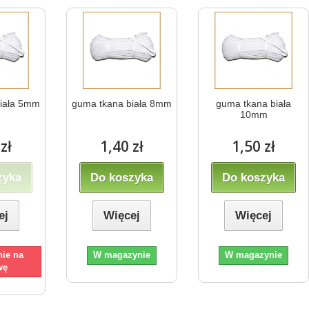
biała 5mm
guma tkana biała 8mm
guma tkana biała
10mm
zł
1,40 zł
1,50 zł
zyka
Do koszyka
Do koszyka
ej
Więcej
Więcej
ie na
W magazynie
W magazynie
wę