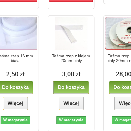
aśma rzep 16 mm
Taśma rzep z klejem
Taśma rzep 
biała
20mm biały
biały 20mm r
2,50 zł
3,00 zł
28,00
Do koszyka
Do koszyka
Do kos
Więcej
Więcej
Więc
W magazynie
W magazynie
W magaz