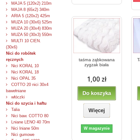
MAJA 5 (120x2) 210m
MAJA 8 (65x2) 340m
ARIA 5 (120x2) 425m
MUZA 10 (30x6) 525m
MUZA 20 (30x4) 830m
MUZA 50 (30x3) 550m
MULTI 10 CIEN.
(30x6)
Nici do robótek
taśma ząbkowana
T
ręcznych
zygzak biała
Nici KORAL 10
Nici KORAL 18
1,00 zł
Nici OPAL 35
COTTO 20 nici 30x4
bawełniane
Do koszyka
włóczki
Nici do szycia i haftu
Talia
Więcej
Nici baw. COTTO 80
Lniane LENO 40 70m
W magazynie
Nici lniane 50m
Nici gumowe