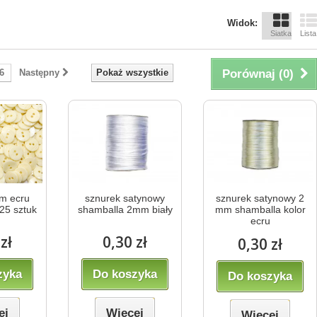
Widok:
Siatka
Lista
6
Następny
Pokaż wszystkie
Porównaj (
0
)
m ecru
sznurek satynowy
sznurek satynowy 2
25 sztuk
shamballa 2mm biały
mm shamballa kolor
ecru
zł
0,30 zł
0,30 zł
zyka
Do koszyka
Do koszyka
ej
Więcej
Więcej