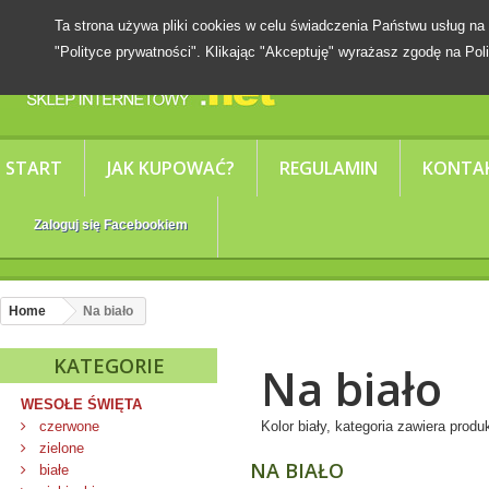
Ta strona używa pliki cookies w celu świadczenia Państwu usług
"Polityce prywatności". Klikając "Akceptuję" wyrażasz zgodę na Poli
START
JAK KUPOWAĆ?
REGULAMIN
KONTA
Zaloguj się Facebookiem
Home
Na biało
KATEGORIE
Na biało
WESOŁE ŚWIĘTA
czerwone
Kolor biały, kategoria zawiera produ
zielone
NA BIAŁO
białe