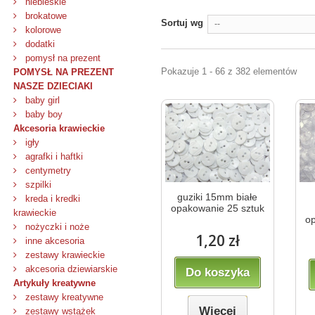
niebieskie
brokatowe
Sortuj wg
--
kolorowe
dodatki
pomysł na prezent
Pokazuje 1 - 66 z 382 elementów
POMYSŁ NA PREZENT
NASZE DZIECIAKI
baby girl
baby boy
Akcesoria krawieckie
igły
agrafki i haftki
centymetry
szpilki
guziki 15mm białe
kreda i kredki
opakowanie 25 sztuk
krawieckie
op
nożyczki i noże
1,20 zł
inne akcesoria
zestawy krawieckie
akcesoria dziewiarskie
Do koszyka
Artykuły kreatywne
zestawy kreatywne
Więcej
zestawy wstążek