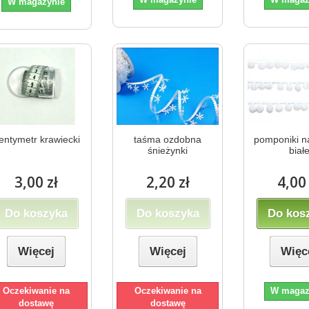
W magazynie
entymetr krawiecki
taśma ozdobna
pomponiki n
śnieżynki
biał
3,00 zł
2,20 zł
4,00 
Do koszyka
Do koszyka
Do kos
Więcej
Więcej
Więc
Oczekiwanie na
Oczekiwanie na
W magaz
dostawę
dostawę