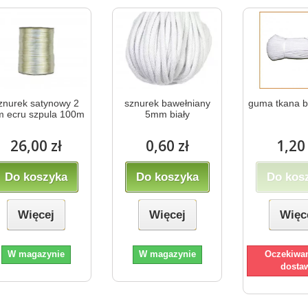
znurek satynowy 2
sznurek bawełniany
guma tkana 
 ecru szpula 100m
5mm biały
26,00 zł
0,60 zł
1,20 
Do koszyka
Do koszyka
Do kos
Więcej
Więcej
Więc
W magazynie
W magazynie
Oczekiwan
dosta