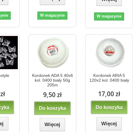
ynie
W magazynie
W magazynie
motyle
Kordonek ADA 5 40x6
Kordonek ARIA 5
kol. 0400 biały 50g
120x2 kol. 0400 biały
205m
zł
17,00 zł
9,50 zł
zyka
Do koszyka
Do koszyka
ej
Więcej
Więcej