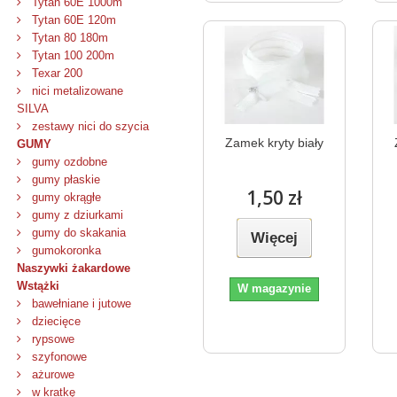
Tytan 60E 1000m
Tytan 60E 120m
Tytan 80 180m
Tytan 100 200m
Texar 200
nici metalizowane
SILVA
zestawy nici do szycia
Zamek kryty biały
GUMY
gumy ozdobne
gumy płaskie
1,50 zł
gumy okrągłe
gumy z dziurkami
gumy do skakania
Więcej
gumokoronka
Naszywki żakardowe
Wstążki
W magazynie
bawełniane i jutowe
dziecięce
rypsowe
szyfonowe
ażurowe
w kratkę