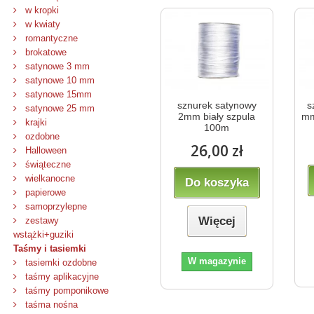
w kropki
w kwiaty
romantyczne
brokatowe
satynowe 3 mm
satynowe 10 mm
satynowe 15mm
sznurek satynowy
s
satynowe 25 mm
2mm biały szpula
mm
krajki
100m
ozdobne
26,00 zł
Halloween
świąteczne
wielkanocne
Do koszyka
papierowe
samoprzylepne
Więcej
zestawy
wstążki+guziki
Taśmy i tasiemki
W magazynie
tasiemki ozdobne
taśmy aplikacyjne
taśmy pomponikowe
taśma nośna