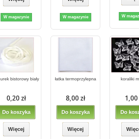
W magaz
W magazynie
W magazynie
urek bistorowy biały
łatka termoprzylepna
koraliki 
0,20 zł
8,00 zł
1,00 
Do koszyka
Do koszyka
Do kos
Więcej
Więcej
Więc