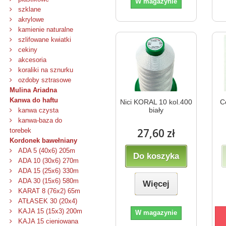
W magazynie
szklane
akrylowe
kamienie naturalne
szlifowane kwiatki
cekiny
akcesoria
koraliki na sznurku
ozdoby sztrasowe
Mulina Ariadna
Kanwa do haftu
Nici KORAL 10 kol.400
C
biały
kanwa czysta
kanwa-baza do
27,60 zł
torebek
Kordonek bawełniany
ADA 5 (40x6) 205m
Do koszyka
ADA 10 (30x6) 270m
ADA 15 (25x6) 330m
ADA 30 (15x6) 580m
Więcej
KARAT 8 (76x2) 65m
ATŁASEK 30 (20x4)
KAJA 15 (15x3) 200m
W magazynie
KAJA 15 cieniowana