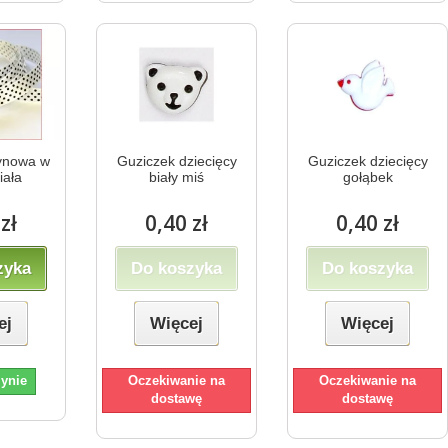
tynowa w
Guziczek dziecięcy
Guziczek dziecięcy
iała
biały miś
gołąbek
zł
0,40 zł
0,40 zł
zyka
Do koszyka
Do koszyka
ej
Więcej
Więcej
ynie
Oczekiwanie na
Oczekiwanie na
dostawę
dostawę