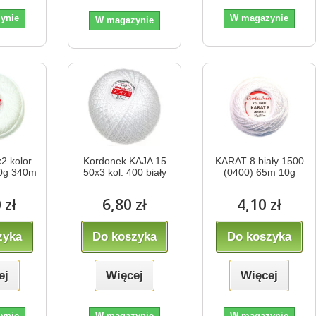
ynie
W magazynie
W magazynie
2 kolor
Kordonek KAJA 15
KARAT 8 biały 1500
50g 340m
50x3 kol. 400 biały
(0400) 65m 10g
 zł
6,80 zł
4,10 zł
zyka
Do koszyka
Do koszyka
ej
Więcej
Więcej
ynie
W magazynie
W magazynie