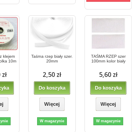
z klejem
Taśma rzep biały szer.
TAŚMA RZEP szer
olka 10m
20mm
100mm kolor biały
 zł
2,50 zł
5,60 zł
zyka
Do koszyka
Do koszyka
ej
Więcej
Więcej
ynie
W magazynie
W magazynie