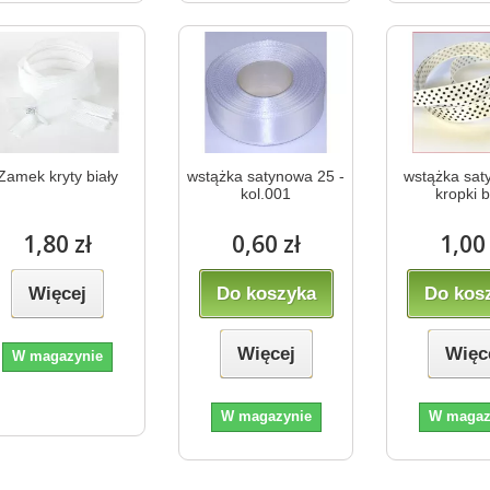
Zamek kryty biały
wstążka satynowa 25 -
wstążka sa
kol.001
kropki b
1,80 zł
0,60 zł
1,00 
Więcej
Do koszyka
Do kos
Więcej
Więc
W magazynie
W magazynie
W magaz