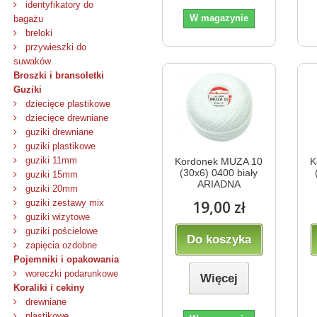
identyfikatory do
W magazynie
bagażu
breloki
przywieszki do
suwaków
Broszki i bransoletki
Guziki
dziecięce plastikowe
dziecięce drewniane
guziki drewniane
guziki plastikowe
guziki 11mm
Kordonek MUZA 10
K
(30x6) 0400 biały
guziki 15mm
ARIADNA
guziki 20mm
19,00 zł
guziki zestawy mix
guziki wizytowe
guziki pościelowe
Do koszyka
zapięcia ozdobne
Pojemniki i opakowania
woreczki podarunkowe
Więcej
Koraliki i cekiny
drewniane
plastikowe