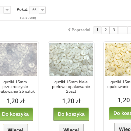
Pokaż
66
na stronę
Poprzedni
1
2
3
...
guziki 15mm
guziki 15mm białe
guziki 15m
przezroczyste
perłowe opakowanie
opakowanie 
akowanie 25 sztuk
25szt
1,20 
1,20 zł
1,20 zł
Do kos
Do koszyka
Do koszyka
Więc
Więcej
Więcej