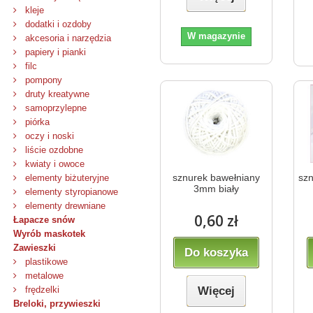
kleje
dodatki i ozdoby
W magazynie
akcesoria i narzędzia
papiery i pianki
filc
pompony
druty kreatywne
samoprzylepne
piórka
oczy i noski
liście ozdobne
kwiaty i owoce
sznurek bawełniany
szn
elementy biżuteryjne
3mm biały
elementy styropianowe
elementy drewniane
0,60 zł
Łapacze snów
Wyrób maskotek
Zawieszki
Do koszyka
plastikowe
metalowe
Więcej
frędzelki
Breloki, przywieszki