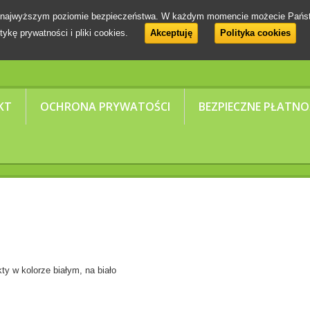
 na najwyższym poziomie bezpieczeństwa. W każdym momencie możecie Pańs
tykę prywatności i pliki cookies.
Akceptuję
Polityka cookies
KT
OCHRONA PRYWATOŚCI
BEZPIECZNE PŁATNO
kty w kolorze białym, na biało