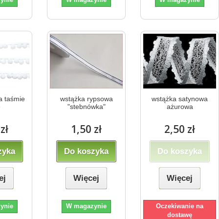
a taśmie
wstążka rypsowa
wstążka satynowa
e
"stebnówka"
ażurowa
zł
1,50 zł
2,50 zł
zyka
Do koszyka
Do koszyka
ej
Więcej
Więcej
ynie
W magazynie
Oczekiwanie na
dostawę