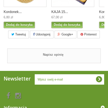
Kordonek...
KAJA 15...
Kordo
6,80 zł
67,00 zł
6,80 z
Dodaj do koszyka
Dodaj do koszyka
Dod
Tweetuj
Udostępnij
Google+
Pinterest
Napisz opinię
Newsletter
Informacja