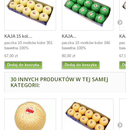
KAJA 15 kol....
KAJA...
KAJA 
paczka 10 motków kolor 301
paczka 10 motków kolor 346
paczk
bawełna 100%
bawełna 100%
baweł
67,00 zł
80,00 zł
67,00 
Dodaj do koszyka
Dodaj do koszyka
Dod
30 INNYCH PRODUKTÓW W TEJ SAMEJ
KATEGORII: