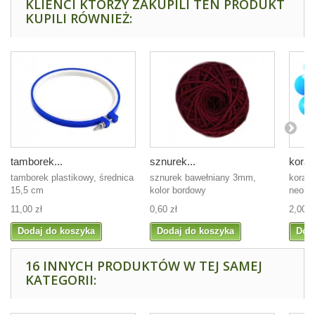
KLIENCI KTÓRZY ZAKUPILI TEN PRODUKT
KUPILI RÓWNIEŻ:
tamborek...
sznurek...
koralik
tamborek plastikowy, średnica
sznurek bawełniany 3mm,
korali
15,5 cm
kolor bordowy
neono
11,00 zł
0,60 zł
2,00 z
Dodaj do koszyka
Dodaj do koszyka
Dod
16 INNYCH PRODUKTÓW W TEJ SAMEJ
KATEGORII: