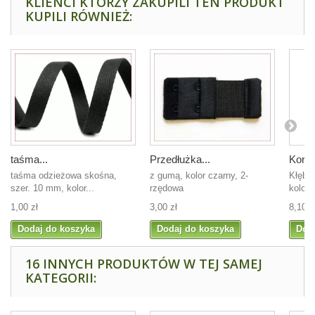
KLIENCI KTÓRZY ZAKUPILI TEN PRODUKT
KUPILI RÓWNIEŻ:
taśma...
Przedłużka...
Kordo
taśma odzieżowa skośna,
z gumą, kolor czarny, 2-
Kłębe
szer. 10 mm, kolor...
rzędowa
kolor 
1,00 zł
3,00 zł
8,10 z
Dodaj do koszyka
Dodaj do koszyka
Dod
16 INNYCH PRODUKTÓW W TEJ SAMEJ
KATEGORII: