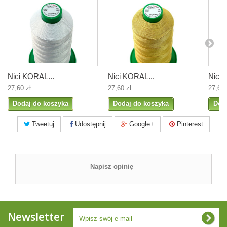
Nici KORAL...
Nici KORAL...
Nici 
27,60 zł
27,60 zł
27,60 
Dodaj do koszyka
Dodaj do koszyka
Dod
Tweetuj
Udostępnij
Google+
Pinterest
Napisz opinię
Newsletter